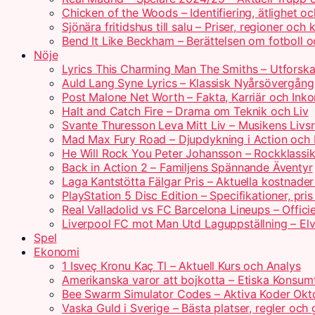
Chicken of the Woods – Identifiering, ätlighet o
Sjönära fritidshus till salu – Priser, regioner och 
Bend It Like Beckham – Berättelsen om fotboll o
Nöje
Lyrics This Charming Man The Smiths – Utforsk
Auld Lang Syne Lyrics – Klassisk Nyårsövergång
Post Malone Net Worth – Fakta, Karriär och Ink
Halt and Catch Fire – Drama om Teknik och Liv
Svante Thuresson Leva Mitt Liv – Musikens Livs
Mad Max Fury Road – Djupdykning i Action och 
He Will Rock You Peter Johansson – Rockklassik
Back in Action 2 – Familjens Spännande Äventyr
Laga Kantstötta Fälgar Pris – Aktuella kostnade
PlayStation 5 Disc Edition – Specifikationer, pri
Real Valladolid vs FC Barcelona Lineups – Offici
Liverpool FC mot Man Utd Laguppställning – Elv
Spel
Ekonomi
1 Isveç Kronu Kaç Tl – Aktuell Kurs och Analys
Amerikanska varor att bojkotta – Etiska Konsumt
Bee Swarm Simulator Codes – Aktiva Koder Ok
Vaska Guld i Sverige – Bästa platser, regler och 