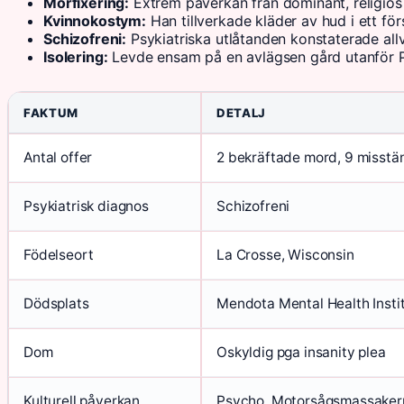
Morfixering:
Extrem påverkan från dominant, religiö
Kvinnokostym:
Han tillverkade kläder av hud i ett för
Schizofreni:
Psykiatriska utlåtanden konstaterade allva
Isolering:
Levde ensam på en avlägsen gård utanför Pla
FAKTUM
DETALJ
Antal offer
2 bekräftade mord, 9 misstä
Psykiatrisk diagnos
Schizofreni
Födelseort
La Crosse, Wisconsin
Dödsplats
Mendota Mental Health Insti
Dom
Oskyldig pga insanity plea
Kulturell påverkan
Psycho, Motorsågsmassakern