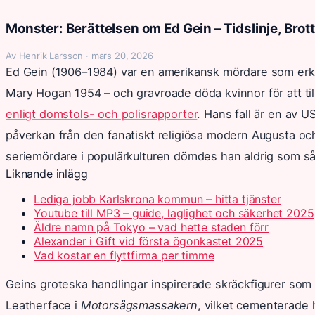
Monster: Berättelsen om Ed Gein – Tidslinje, Brot
Av Henrik Larsson · mars 20, 2026
Ed Gein (1906–1984) var en amerikansk mördare som er
Mary Hogan 1954 – och gravroade döda kvinnor för att ti
enligt domstols- och polisrapporter
. Hans fall är en av 
påverkan från den fanatiskt religiösa modern Augusta och 
seriemördare i populärkulturen dömdes han aldrig som så
Liknande inlägg
Lediga jobb Karlskrona kommun – hitta tjänster
Youtube till MP3 – guide, laglighet och säkerhet 2025
Äldre namn på Tokyo – vad hette staden förr
Alexander i Gift vid första ögonkastet 2025
Vad kostar en flyttfirma per timme
Geins groteska handlingar inspirerade skräckfigurer som
Leatherface i
Motorsågsmassakern
, vilket cementerade 