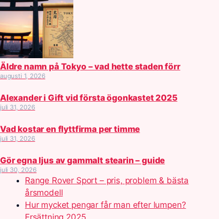
Äldre namn på Tokyo – vad hette staden förr
augusti 1, 2026
Alexander i Gift vid första ögonkastet 2025
juli 31, 2026
Vad kostar en flyttfirma per timme
juli 31, 2026
Gör egna ljus av gammalt stearin – guide
juli 30, 2026
Range Rover Sport – pris, problem & bästa
årsmodell
Hur mycket pengar får man efter lumpen?
Ersättning 2025