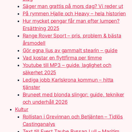
Säger man grattis på mors dag? Vi reder ut
På rymmen Hjalle och Heavy – hela historien
Hur mycket pengar får man efter lumpen?
Ersättning 2025
Range Rover Sport – pris, problem & bästa
årsmodell
Gör egna ljus av gammalt stearin – guide
Vad kostar en flyttfirma per timme
Youtube till MP3 – guide, laglighet och
säkerhet 2025
Lediga jobb Karlskrona kommun – hitta
tjänster
Bruneet med blonda slingor: guide, tekniker
och underhåll 2026
Kultur
Rollistan i Grevinnan och Betjänten – Tidlös
Castinganalys
Text till Evert Taube Byssan Lull – Maritim