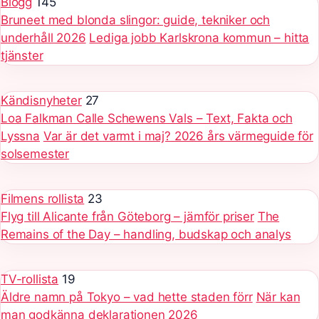
Blogg
145
Bruneet med blonda slingor: guide, tekniker och
underhåll 2026
Lediga jobb Karlskrona kommun – hitta
tjänster
Kändisnyheter
27
Loa Falkman Calle Schewens Vals – Text, Fakta och
Lyssna
Var är det varmt i maj? 2026 års värmeguide för
solsemester
Filmens rollista
23
Flyg till Alicante från Göteborg – jämför priser
The
Remains of the Day – handling, budskap och analys
TV-rollista
19
Äldre namn på Tokyo – vad hette staden förr
När kan
man godkänna deklarationen 2026