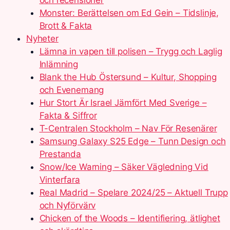
och recensioner
Monster: Berättelsen om Ed Gein – Tidslinje,
Brott & Fakta
Nyheter
Lämna in vapen till polisen – Trygg och Laglig
Inlämning
Blank the Hub Östersund – Kultur, Shopping
och Evenemang
Hur Stort Är Israel Jämfört Med Sverige –
Fakta & Siffror
T-Centralen Stockholm – Nav För Resenärer
Samsung Galaxy S25 Edge – Tunn Design och
Prestanda
Snow/Ice Warning – Säker Vägledning Vid
Vinterfara
Real Madrid – Spelare 2024/25 – Aktuell Trupp
och Nyförvärv
Chicken of the Woods – Identifiering, ätlighet