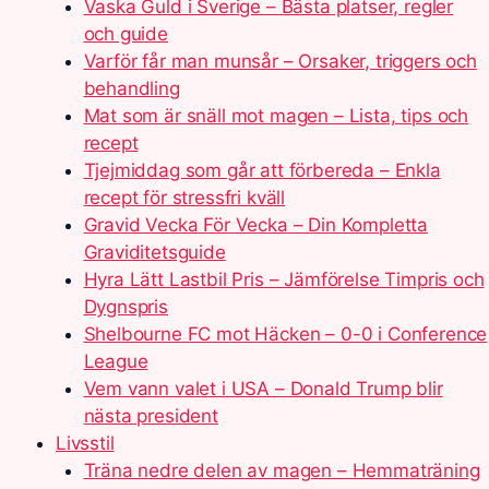
Vaska Guld i Sverige – Bästa platser, regler
och guide
Varför får man munsår – Orsaker, triggers och
behandling
Mat som är snäll mot magen – Lista, tips och
recept
Tjejmiddag som går att förbereda – Enkla
recept för stressfri kväll
Gravid Vecka För Vecka – Din Kompletta
Graviditetsguide
Hyra Lätt Lastbil Pris – Jämförelse Timpris och
Dygnspris
Shelbourne FC mot Häcken – 0-0 i Conference
League
Vem vann valet i USA – Donald Trump blir
nästa president
Livsstil
Träna nedre delen av magen – Hemmaträning