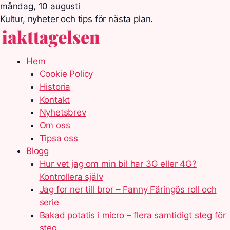
måndag, 10 augusti
Kultur, nyheter och tips för nästa plan.
Hem
Cookie Policy
Historia
Kontakt
Nyhetsbrev
Om oss
Tipsa oss
Blogg
Hur vet jag om min bil har 3G eller 4G?
Kontrollera själv
Jag for ner till bror – Fanny Färingös roll och
serie
Bakad potatis i micro – flera samtidigt steg för
steg