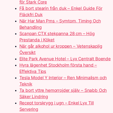
för Stark Core
Få bort stearin från duk – Enkel Guide För
Fläckfri Duk
När Har Man Pms – Symtom, Timing Och
Behandling
Scanpan CTX stekpanna 28 cm – Hög
Prestanda i Köket
När går alkohol ur kroppen – Vetenskaplig
Översikt
Elite Park Avenue Hotel – Lyx Centralt Boende
Hyra lägenhet Stockholm första hand –
Effektiva Tips
Tesla Model Y Interior – Ren Minimalism och
Teknik
Ta bort yttre hemorrojder själv – Snabb Och
Säker Lindring
Recept torskrygg i ugn – Enkel Lyx Till
Servering