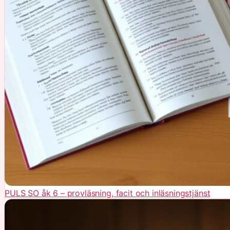
PULS SO åk 6 – provläsning, facit och inläsningstjänst