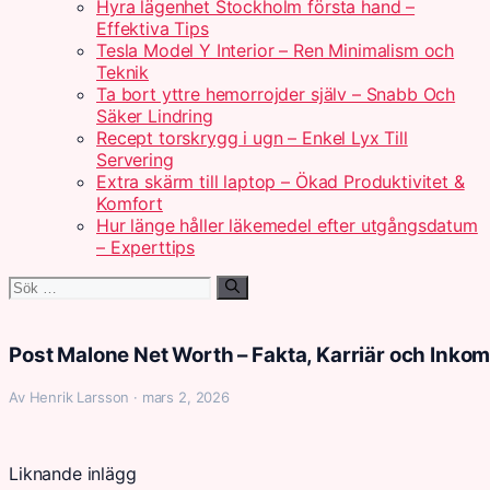
Hyra lägenhet Stockholm första hand –
Effektiva Tips
Tesla Model Y Interior – Ren Minimalism och
Teknik
Ta bort yttre hemorrojder själv – Snabb Och
Säker Lindring
Recept torskrygg i ugn – Enkel Lyx Till
Servering
Extra skärm till laptop – Ökad Produktivitet &
Komfort
Hur länge håller läkemedel efter utgångsdatum
– Experttips
Sök
efter:
Post Malone Net Worth – Fakta, Karriär och Inkom
Av Henrik Larsson · mars 2, 2026
Liknande inlägg