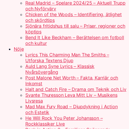
Real Madrid – Spelare 2024/25 – Aktuell Trupp
och Nyförvärv
Chicken of the Woods – Identifiering, ätlighet
och skördtips
Sjönära fritidshus till salu – Priser, regioner och
köptips
Bend It Like Beckham – Berättelsen om fotboll
och kultur
Nöje
Lyrics This Charming Man The Smiths –
Utforska Textens Djup
Auld Lang Syne Lyrics – Klassisk
Nyårsövergång
Post Malone Net Worth – Fakta, Karriär och
Inkomst
Halt and Catch Fire – Drama om Teknik och Liv
Svante Thuresson Leva Mitt Liv – Musikens
Livsresa
Mad Max Fury Road – Djupdykning i Action
och Estetik
He Will Rock You Peter Johansson –
Rockklassiker Live