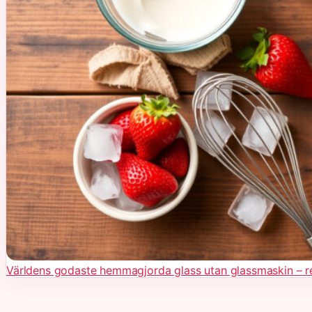
Världens godaste hemmagjorda glass utan glassmaskin – r