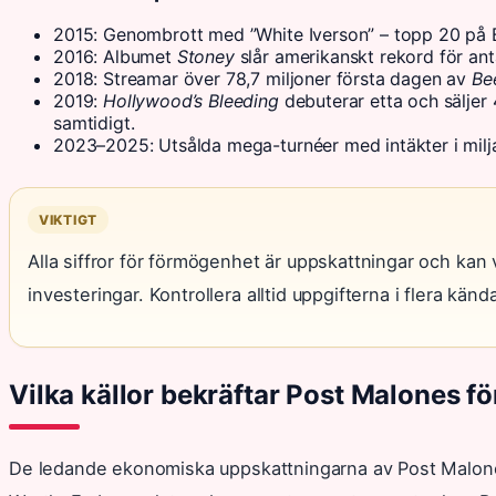
2015: Genombrott med ”White Iverson” – topp 20 på B
2016: Albumet
Stoney
slår amerikanskt rekord för an
2018: Streamar över 78,7 miljoner första dagen av
Be
2019:
Hollywood’s Bleeding
debuterar etta och säljer
samtidigt.
2023–2025: Utsålda mega-turnéer med intäkter i milja
VIKTIGT
Alla siffror för förmögenhet är uppskattningar och kan
investeringar. Kontrollera alltid uppgifterna i flera kända
Vilka källor bekräftar Post Malones 
De ledande ekonomiska uppskattningarna av Post Malone