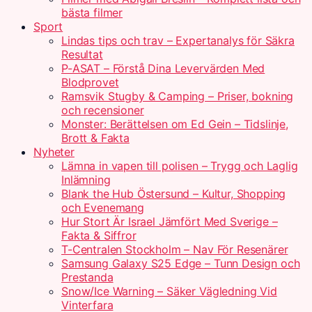
bästa filmer
Sport
Lindas tips och trav – Expertanalys för Säkra
Resultat
P-ASAT – Förstå Dina Levervärden Med
Blodprovet
Ramsvik Stugby & Camping – Priser, bokning
och recensioner
Monster: Berättelsen om Ed Gein – Tidslinje,
Brott & Fakta
Nyheter
Lämna in vapen till polisen – Trygg och Laglig
Inlämning
Blank the Hub Östersund – Kultur, Shopping
och Evenemang
Hur Stort Är Israel Jämfört Med Sverige –
Fakta & Siffror
T-Centralen Stockholm – Nav För Resenärer
Samsung Galaxy S25 Edge – Tunn Design och
Prestanda
Snow/Ice Warning – Säker Vägledning Vid
Vinterfara