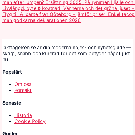
man efter lumpen? Ersättning 2025
På rymmen Hjalle och 
Livslängd, byte & kostnad
Vännerna och det gröna ljuset –
Flyg till Alicante från Göteborg – jämför priser
Enkel tacop
man godkänna deklarationen 2026
iakttagelsen.se är din moderna nöjes- och nyhetsguide —
skarp, snabb och kurerad för det som betyder något just
nu.
Populärt
Om oss
Kontakt
Senaste
Historia
Cookie Policy
Guider