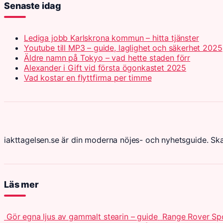
Senaste idag
Lediga jobb Karlskrona kommun – hitta tjänster
Youtube till MP3 – guide, laglighet och säkerhet 2025
Äldre namn på Tokyo – vad hette staden förr
Alexander i Gift vid första ögonkastet 2025
Vad kostar en flyttfirma per timme
iakttagelsen.se är din moderna nöjes- och nyhetsguide. Sk
Läs mer
Gör egna ljus av gammalt stearin – guide
Range Rover Spo