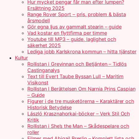
Hur mycket pengar får man efter lumpen?
Ersättning 2025
Range Rover Sport – pris, problem & bästa
årsmodell
Gör egna ljus av gammalt stearin – guide
Vad kostar en flyttfirma per timme
Youtube till MP3 – guide, laglighet och
säkerhet 2025
Lediga jobb Karlskrona kommun – hitta tjänster
Kultur
Rollistan i Grevinnan och Betjänten – Tidlös
Castinganalys
Text till Evert Taube Byssan Lull – Maritim
Visikonst
Rollistan I Berättelsen Om Narnia Prins Caspian
– Guide
Figurer i de tre musketörerna – Karaktärer och
Historisk Betydelse
László Krasznahorkai-böcker – Verk Stil Och
Kritik
Rollistan i She’s the Man – Skådespelare och
roller
Filmer med Abigail Breslin – Komplett lista och