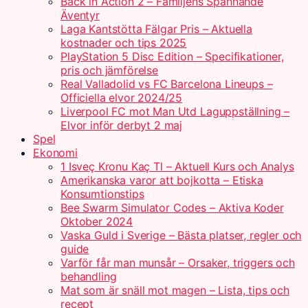
Back in Action 2 – Familjens Spännande
Äventyr
Laga Kantstötta Fälgar Pris – Aktuella
kostnader och tips 2025
PlayStation 5 Disc Edition – Specifikationer,
pris och jämförelse
Real Valladolid vs FC Barcelona Lineups –
Officiella elvor 2024/25
Liverpool FC mot Man Utd Laguppställning –
Elvor inför derbyt 2 maj
Spel
Ekonomi
1 Isveç Kronu Kaç Tl – Aktuell Kurs och Analys
Amerikanska varor att bojkotta – Etiska
Konsumtionstips
Bee Swarm Simulator Codes – Aktiva Koder
Oktober 2024
Vaska Guld i Sverige – Bästa platser, regler och
guide
Varför får man munsår – Orsaker, triggers och
behandling
Mat som är snäll mot magen – Lista, tips och
recept