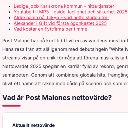
Lediga jobb Karlskrona kommun – hitta tjänster
Youtube till MP3 – guide, laglighet och säkerhet 2025
Äldre namn på Tokyo – vad hette staden förr
Alexander i Gift vid första ögonkastet 2025
Vad kostar en flyttfirma per timme
Post Malone har på kort tid blivit en av världens mest in
Hans resa från att slå igenom med debutsingeln ”White Iver
streams visar på en unik förmåga att förena musikaliska 
Nettovärdet 2025 speglar en karriär fylld av rekord, ge
samarbeten. Genom att kombinera globala hits, framgång
blivit ett namn att räkna med både på scenen och som e
Vad är Post Malones nettovärde?
Aktuellt nettovärde