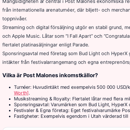
Mångsidigheten är central i Post Malones ekonomiska r
från internationella arenaturnéer, där biljett- och merchan
toppnivåer.
Streaming och digital försäljning utgör en stabil grund, m
och Apple Music. Låtar som ”I Fall Apart” och ”Congratu
flertalet platinasäljningar enligt Parade.
Sponsringsavtal med företag som Bud Light och HyperX g
intäkter från festivalarrangemang och egna entreprenörsp
Vilka är Post Malones inkomstkällor?
Turnéer: Huvudintäkt med exempelvis 500 000 USD/k
Worth]
.
Musikstreaming & Royalty: Flertalet låtar med flera mil
Sponsringsavtal: Varumärken som Bud Light, HyperX o
Festivaler & Egna företag: Eget festivalvarumärke Pos
Fastigheter: Exempelvis egendom i Utah värderad till 