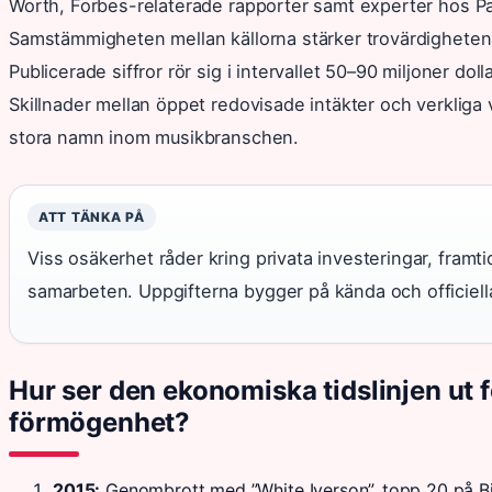
Worth, Forbes-relaterade rapporter samt experter hos Par
Samstämmigheten mellan källorna stärker trovärdigheten k
Publicerade siffror rör sig i intervallet 50–90 miljoner dol
Skillnader mellan öppet redovisade intäkter och verkliga 
stora namn inom musikbranschen.
ATT TÄNKA PÅ
Viss osäkerhet råder kring privata investeringar, fram
samarbeten. Uppgifterna bygger på kända och officiella 
Hur ser den ekonomiska tidslinjen ut 
förmögenhet?
2015:
Genombrott med ”White Iverson”, topp 20 på Bi