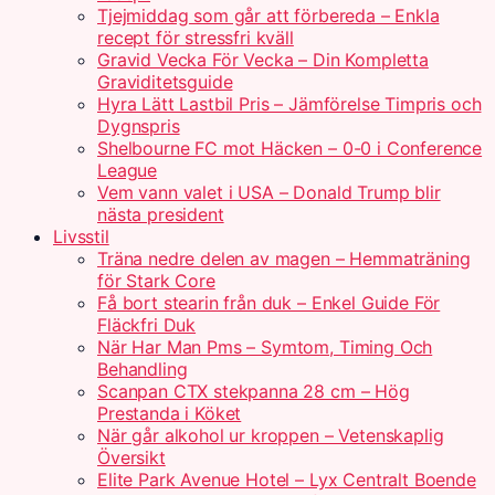
Tjejmiddag som går att förbereda – Enkla
recept för stressfri kväll
Gravid Vecka För Vecka – Din Kompletta
Graviditetsguide
Hyra Lätt Lastbil Pris – Jämförelse Timpris och
Dygnspris
Shelbourne FC mot Häcken – 0-0 i Conference
League
Vem vann valet i USA – Donald Trump blir
nästa president
Livsstil
Träna nedre delen av magen – Hemmaträning
för Stark Core
Få bort stearin från duk – Enkel Guide För
Fläckfri Duk
När Har Man Pms – Symtom, Timing Och
Behandling
Scanpan CTX stekpanna 28 cm – Hög
Prestanda i Köket
När går alkohol ur kroppen – Vetenskaplig
Översikt
Elite Park Avenue Hotel – Lyx Centralt Boende