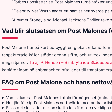
”Forbes uppskattar att Post Malones turnéintäkter un
”Celebrity Net Worth anger ett samlat nettovärde på c
”Albumet Stoney slog Michael Jacksons Thriller-reko
Vad blir slutsatsen om Post Malones
Post Malone har på kort tid byggt en globalt erkänd förm
respekterade källor stöder denna siffra, och utveckling
megastjärnor.
Taraji P. Henson – Banbrytande Skådespela
karriärer inom nöjesbranschen ofta leder till transform
FAQ om Post Malone och hans nettov
Vad inkluderar Post Malones totala förmögenhet (dolda ti
Hur jämför sig Post Malones nettovärde med andra artiste
Finns det skillnader mellan skattade siffror och verkliga 