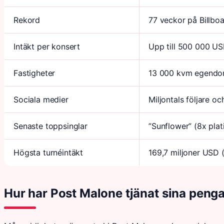
Rekord
77 veckor på Billb
Intäkt per konsert
Upp till 500 000 U
Fastigheter
13 000 kvm egendom
Sociala medier
Miljontals följare o
Senaste toppsinglar
”Sunflower” (8x plat
Högsta turnéintäkt
169,7 miljoner USD 
Hur har Post Malone tjänat sina peng