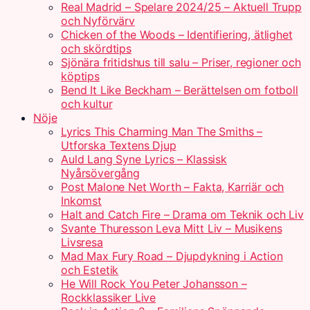
Real Madrid – Spelare 2024/25 – Aktuell Trupp
och Nyförvärv
Chicken of the Woods – Identifiering, ätlighet
och skördtips
Sjönära fritidshus till salu – Priser, regioner och
köptips
Bend It Like Beckham – Berättelsen om fotboll
och kultur
Nöje
Lyrics This Charming Man The Smiths –
Utforska Textens Djup
Auld Lang Syne Lyrics – Klassisk
Nyårsövergång
Post Malone Net Worth – Fakta, Karriär och
Inkomst
Halt and Catch Fire – Drama om Teknik och Liv
Svante Thuresson Leva Mitt Liv – Musikens
Livsresa
Mad Max Fury Road – Djupdykning i Action
och Estetik
He Will Rock You Peter Johansson –
Rockklassiker Live