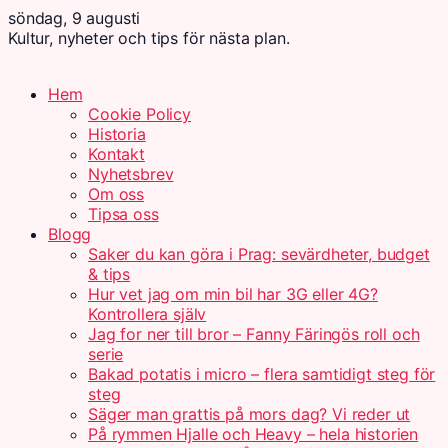
söndag, 9 augusti
Kultur, nyheter och tips för nästa plan.
Hem
Cookie Policy
Historia
Kontakt
Nyhetsbrev
Om oss
Tipsa oss
Blogg
Saker du kan göra i Prag: sevärdheter, budget
& tips
Hur vet jag om min bil har 3G eller 4G?
Kontrollera själv
Jag for ner till bror – Fanny Färingös roll och
serie
Bakad potatis i micro – flera samtidigt steg för
steg
Säger man grattis på mors dag? Vi reder ut
På rymmen Hjalle och Heavy – hela historien