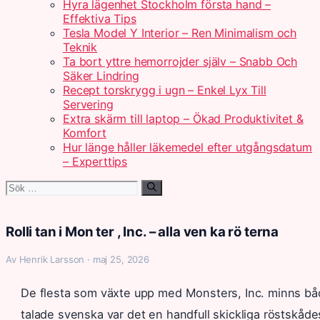
Hyra lägenhet Stockholm första hand –
Effektiva Tips
Tesla Model Y Interior – Ren Minimalism och
Teknik
Ta bort yttre hemorrojder själv – Snabb Och
Säker Lindring
Recept torskrygg i ugn – Enkel Lyx Till
Servering
Extra skärm till laptop – Ökad Produktivitet &
Komfort
Hur länge håller läkemedel efter utgångsdatum
– Experttips
Sök
efter:
Rolli tan i Mon ter , Inc. – alla ven ka rö terna
Av Henrik Larsson · maj 25, 2026
De flesta som växte upp med Monsters, Inc. minns bå
talade svenska var det en handfull skickliga röstskåde