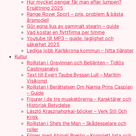
Hur mycket pengar får man efter lumpen?
Ersättning 2025
Range Rover Sport – pris, problem & bästa
årsmodell
Gör egna ljus av gammalt stearin – guide
Vad kostar en flyttfirma per timme
Youtube till MP3 – guide, laglighet och
säkerhet 2025
Lediga jobb Karlskrona kommun – hitta tjänster
Kultur
Rollistan i Grevinnan och Betjänten – Tidlös
Castinganalys
Text till Evert Taube Byssan Lull – Maritim
Visikonst
Rollistan I Berättelsen Om Narnia Prins Caspian
– Guide
Figurer i de tre musketörerna – Karaktärer och
Historisk Betydelse
László Krasznahorkai-böcker – Verk Stil Och
Kritik
Rollistan i She’s the Man – Skådespelare och
roller
Filmer med Abigail Breslin – Komplett lista och