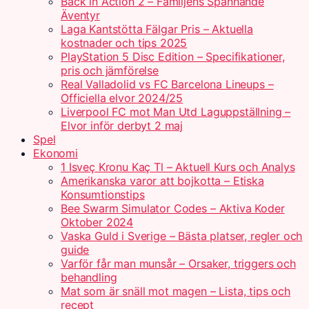
Back in Action 2 – Familjens Spännande
Äventyr
Laga Kantstötta Fälgar Pris – Aktuella
kostnader och tips 2025
PlayStation 5 Disc Edition – Specifikationer,
pris och jämförelse
Real Valladolid vs FC Barcelona Lineups –
Officiella elvor 2024/25
Liverpool FC mot Man Utd Laguppställning –
Elvor inför derbyt 2 maj
Spel
Ekonomi
1 Isveç Kronu Kaç Tl – Aktuell Kurs och Analys
Amerikanska varor att bojkotta – Etiska
Konsumtionstips
Bee Swarm Simulator Codes – Aktiva Koder
Oktober 2024
Vaska Guld i Sverige – Bästa platser, regler och
guide
Varför får man munsår – Orsaker, triggers och
behandling
Mat som är snäll mot magen – Lista, tips och
recept