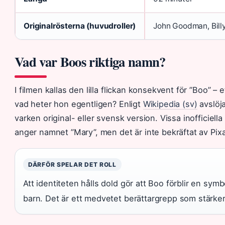
Originalrösterna (huvudroller)
John Goodman, Bill
Vad var Boos riktiga namn?
I filmen kallas den lilla flickan konsekvent för ”Boo”
vad heter hon egentligen? Enligt
Wikipedia (sv)
avslöja
varken original- eller svensk version. Vissa inofficiella
anger namnet ”Mary”, men det är inte bekräftat av Pixa
DÄRFÖR SPELAR DET ROLL
Att identiteten hålls dold gör att Boo förblir en symbo
barn. Det är ett medvetet berättargrepp som stärker f