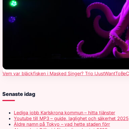
Vem var bläckfisken i Masked Singer? Trio IJustWantToBe
Senaste idag
Lediga jobb Karlskrona kommun – hitta tjänster
Youtube till MP3 – guide, laglighet och säkerhet 2025
Äldre namn på Tokyo – vad hette staden förr