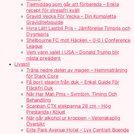
Tjejmiddag som går att förbereda – Enkla
recept för stressfri kväll
Gravid Vecka För Vecka – Din Kompletta
Graviditetsguide
Hyra Lätt Lastbil Pris – Jämförelse Timpris och
Dygnspris
Shelbourne FC mot Häcken – 0-0 i Conference
League
Vem vann valet i USA – Donald Trump blir
nästa president
Livsstil
Träna nedre delen av magen – Hemmaträning
för Stark Core
Få bort stearin från duk – Enkel Guide För
Fläckfri Duk
När Har Man Pms – Symtom, Timing Och
Behandling
Scanpan CTX stekpanna 28 cm – Hög
Prestanda i Köket
När går alkohol ur kroppen – Vetenskaplig
Översikt
Elite Park Avenue Hotel – Lyx Centralt Boende