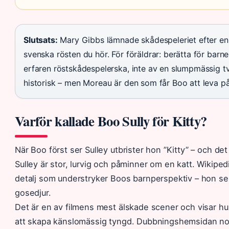
Slutsats:
Mary Gibbs lämnade skådespeleriet efter en 
svenska rösten du hör. För föräldrar: berätta för barn
erfaren röstskådespelerska, inte av en slumpmässig två
historisk – men Moreau är den som får Boo att leva p
Varför kallade Boo Sully för Kitty?
När Boo först ser Sulley utbrister hon ”Kitty” – och de
Sulley är stor, lurvig och påminner om en katt. Wikiped
detalj som understryker Boos barnperspektiv – hon ser
gosedjur.
Det är en av filmens mest älskade scener och visar hur
att skapa känslomässig tyngd. Dubbningshemsidan not