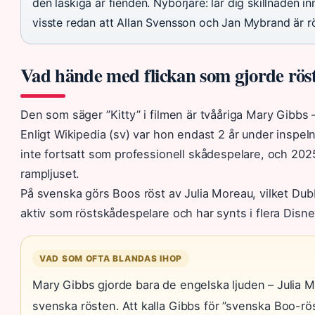
den läskiga är fienden. Nybörjare: lär dig skillnaden i
visste redan att Allan Svensson och Jan Mybrand är 
Vad hände med flickan som gjorde röst
Den som säger ”Kitty” i filmen är tvååriga Mary Gibbs – 
Enligt Wikipedia (sv) var hon endast 2 år under inspel
inte fortsatt som professionell skådespelare, och 2025 
rampljuset.
På svenska görs Boos röst av Julia Moreau, vilket Du
aktiv som röstskådespelare och har synts i flera Disn
VAD SOM OFTA BLANDAS IHOP
Mary Gibbs gjorde bara de engelska ljuden – Julia
svenska rösten. Att kalla Gibbs för ”svenska Boo-rös