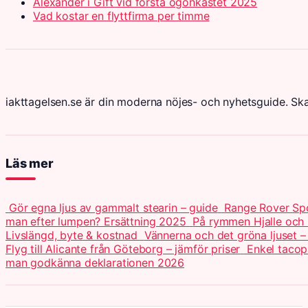
Alexander i Gift vid första ögonkastet 2025
Vad kostar en flyttfirma per timme
iakttagelsen.se är din moderna nöjes- och nyhetsguide. Sk
Läs mer
Gör egna ljus av gammalt stearin – guide
Range Rover Spo
man efter lumpen? Ersättning 2025
På rymmen Hjalle och 
Livslängd, byte & kostnad
Vännerna och det gröna ljuset –
Flyg till Alicante från Göteborg – jämför priser
Enkel tacop
man godkänna deklarationen 2026