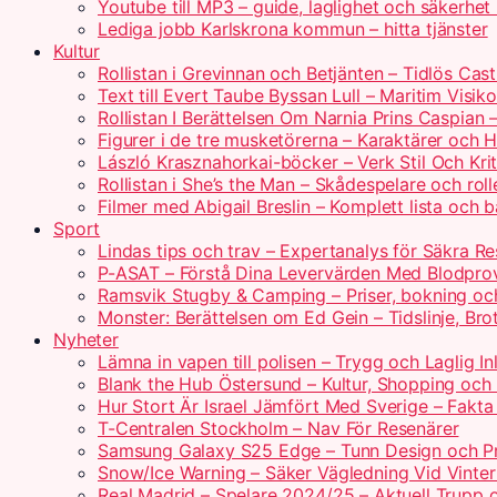
Youtube till MP3 – guide, laglighet och säkerhe
Lediga jobb Karlskrona kommun – hitta tjänster
Kultur
Rollistan i Grevinnan och Betjänten – Tidlös Cas
Text till Evert Taube Byssan Lull – Maritim Visik
Rollistan I Berättelsen Om Narnia Prins Caspian 
Figurer i de tre musketörerna – Karaktärer och H
László Krasznahorkai-böcker – Verk Stil Och Krit
Rollistan i She’s the Man – Skådespelare och roll
Filmer med Abigail Breslin – Komplett lista och b
Sport
Lindas tips och trav – Expertanalys för Säkra Re
P-ASAT – Förstå Dina Levervärden Med Blodpro
Ramsvik Stugby & Camping – Priser, bokning oc
Monster: Berättelsen om Ed Gein – Tidslinje, Bro
Nyheter
Lämna in vapen till polisen – Trygg och Laglig I
Blank the Hub Östersund – Kultur, Shopping oc
Hur Stort Är Israel Jämfört Med Sverige – Fakta 
T-Centralen Stockholm – Nav För Resenärer
Samsung Galaxy S25 Edge – Tunn Design och P
Snow/Ice Warning – Säker Vägledning Vid Vinter
Real Madrid – Spelare 2024/25 – Aktuell Trupp 