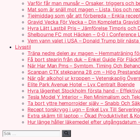
Varför får man munsår – Orsaker, triggers och b
Mat som är snäll mot magen – Lista, tips och re
Tjejmiddag som går att förbereda – Enkla recept 
Gravid Vecka För Vecka – Din Kompletta Gravidi
Hyra Lätt Lastbil Pris – Jämförelse Timpris och 
Shelbourne FC mot Häcken – 0-0 i Conference 
Vem vann valet i USA – Donald Trump blir nästa
Livsstil
Träna nedre delen av magen – Hemmaträning fö
Få bort stearin från duk – Enkel Guide För Fläck
När Har Man Pms – Symtom, Timing Och Behand
Scanpan CTX stekpanna 28 cm – Hög Prestanda
När går alkohol ur kroppen – Vetenskaplig Övers
Elite Park Avenue Hotel – Lyx Centralt Boende
Hyra lägenhet Stockholm första hand – Effektiv
Tesla Model Y Interior – Ren Minimalism och Tek
Ta bort yttre hemorrojder själv – Snabb Och Säk
Recept torskrygg i ugn – Enkel Lyx Till Serverin
Extra skärm till laptop – Ökad Produktivitet & K
Hur länge håller läkemedel efter utgångsdatum –
Sök
efter: