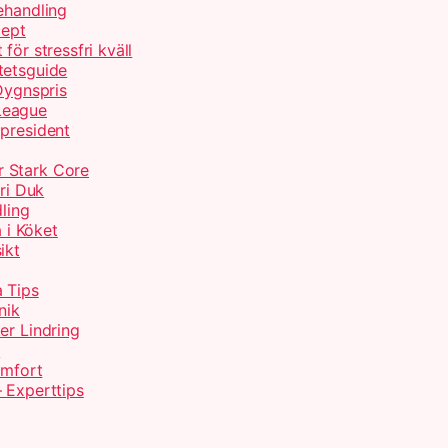
ehandling
cept
för stressfri kväll
tetsguide
Dygnspris
League
 president
r Stark Core
fri Duk
ling
 i Köket
ikt
a Tips
nik
er Lindring
g
omfort
 Experttips