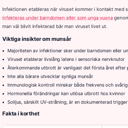
Infektionen etableras när viruset kommer i kontakt med 
infekteras under barndomen eller som unga vuxna
genom 
man väl blivit infekterad bär man viruset livet ut.
Viktiga insikter om munsår
Majoriteten av infektioner sker under barndomen eller u
Viruset etablerar livslång latens i sensoriska nervknutor
Återkommande utbrott är vanligast det första året efter 
Inte alla bärare utvecklar synliga munsår
Immunologisk kontroll minskar både frekvens och svårig
Hormonella förändringar kan utlösa utbrott hos kvinnor
Solljus, särskilt UV-strålning, är en dokumenterad trigge
Fakta i korthet