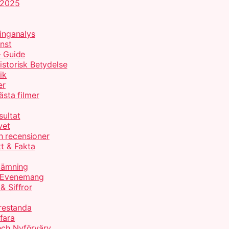
t 2025
tinganalys
onst
– Guide
istorisk Betydelse
ik
er
ästa filmer
sultat
vet
h recensioner
tt & Fakta
nlämning
h Evenemang
& Siffror
restanda
fara
och Nyförvärv