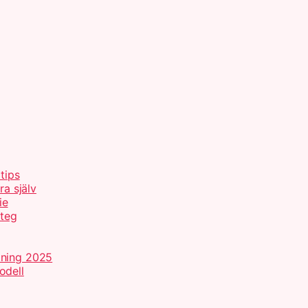
tips
ra själv
ie
steg
tning 2025
odell