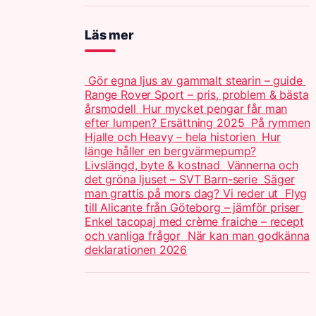
Läs mer
Gör egna ljus av gammalt stearin – guide
Range Rover Sport – pris, problem & bästa
årsmodell
Hur mycket pengar får man
efter lumpen? Ersättning 2025
På rymmen
Hjalle och Heavy – hela historien
Hur
länge håller en bergvärmepump?
Livslängd, byte & kostnad
Vännerna och
det gröna ljuset – SVT Barn-serie
Säger
man grattis på mors dag? Vi reder ut
Flyg
till Alicante från Göteborg – jämför priser
Enkel tacopaj med crème fraiche – recept
och vanliga frågor
När kan man godkänna
deklarationen 2026