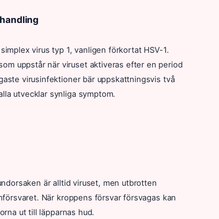
ehandling
simplex virus typ 1, vanligen förkortat HSV-1.
om uppstår när viruset aktiveras efter en period
gaste virusinfektioner bär uppskattningsvis två
alla utvecklar synliga symptom.
rundorsaken är alltid viruset, men utbrotten
munförsvaret. När kroppens försvar försvagas kan
orna ut till läpparnas hud.