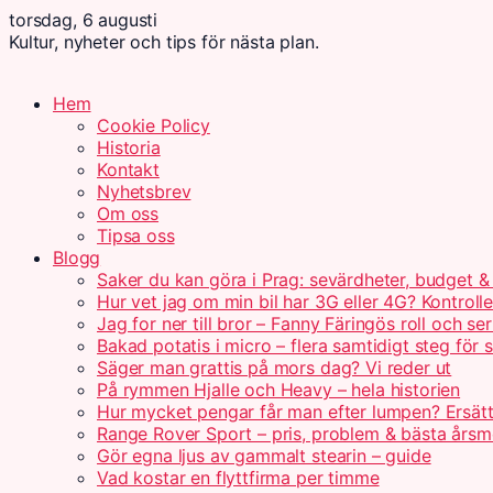
torsdag, 6 augusti
Kultur, nyheter och tips för nästa plan.
Hem
Cookie Policy
Historia
Kontakt
Nyhetsbrev
Om oss
Tipsa oss
Blogg
Saker du kan göra i Prag: sevärdheter, budget & 
Hur vet jag om min bil har 3G eller 4G? Kontrolle
Jag for ner till bror – Fanny Färingös roll och ser
Bakad potatis i micro – flera samtidigt steg för 
Säger man grattis på mors dag? Vi reder ut
På rymmen Hjalle och Heavy – hela historien
Hur mycket pengar får man efter lumpen? Ersät
Range Rover Sport – pris, problem & bästa årsm
Gör egna ljus av gammalt stearin – guide
Vad kostar en flyttfirma per timme