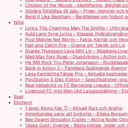
Chicken of the Woods – Identifiering, ätlighet o
Sjönära fritidshus till salu – Priser, regioner och 
Bend It Like Beckham – Berättelsen om fotboll o
Nöje
Lyrics This Charming Man The Smiths – Utforsk
Auld Lang Syne Lyrics – Klassisk Nyårsövergång
Post Malone Net Worth – Fakta, Karriär och Ink
Halt and Catch Fire – Drama om Teknik och Liv
Svante Thuresson Leva Mitt Liv – Musikens Livs
Mad Max Fury Road – Djupdykning i Action och 
He Will Rock You Peter Johansson – Rockklassik
Back in Action 2 – Familjens Spännande Äventyr
Laga Kantstötta Fälgar Pris – Aktuella kostnade
PlayStation 5 Disc Edition – Specifikationer, pri
Real Valladolid vs FC Barcelona Lineups – Offici
Liverpool FC mot Man Utd Laguppställning – Elv
Spel
Ekonomi
1 Isveç Kronu Kaç Tl – Aktuell Kurs och Analys
Amerikanska varor att bojkotta – Etiska Konsumt
Bee Swarm Simulator Codes – Aktiva Koder Ok
Vaska Guld i Sverige – Bästa platser, regler och 