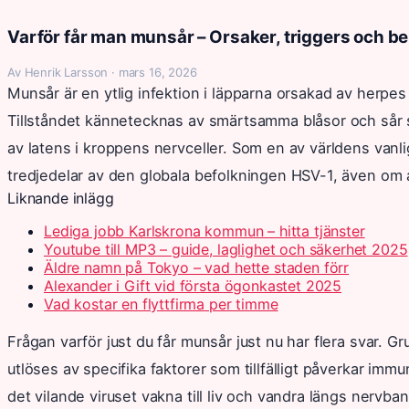
Varför får man munsår – Orsaker, triggers och b
Av Henrik Larsson · mars 16, 2026
Munsår är en ytlig infektion i läpparna orsakad av herpes 
Tillståndet kännetecknas av smärtsamma blåsor och sår s
av latens i kroppens nervceller. Som en av världens vanli
tredjedelar av den globala befolkningen HSV-1, även om 
Liknande inlägg
Lediga jobb Karlskrona kommun – hitta tjänster
Youtube till MP3 – guide, laglighet och säkerhet 2025
Äldre namn på Tokyo – vad hette staden förr
Alexander i Gift vid första ögonkastet 2025
Vad kostar en flyttfirma per timme
Frågan varför just du får munsår just nu har flera svar. G
utlöses av specifika faktorer som tillfälligt påverkar im
det vilande viruset vakna till liv och vandra längs nervban