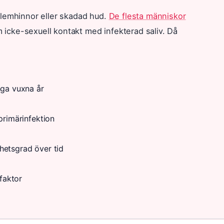
slemhinnor eller skadad hud.
De flesta människor
icke-sexuell kontakt med infekterad saliv. Då
nga vuxna år
primärinfektion
hetsgrad över tid
rfaktor