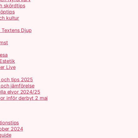
ch skördtips
köptips
ch kultur
a Textens Djup
omst
resa
Estetik
er Live
r och tips 2025
s och jämförelse
ella elvor 2024/25
or inför derbyt 2 maj
ionstips
tober 2024
guide