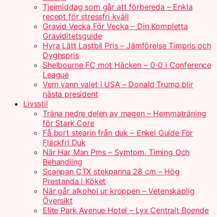
Tjejmiddag som går att förbereda – Enkla
recept för stressfri kväll
Gravid Vecka För Vecka – Din Kompletta
Graviditetsguide
Hyra Lätt Lastbil Pris – Jämförelse Timpris och
Dygnspris
Shelbourne FC mot Häcken – 0-0 i Conference
League
Vem vann valet i USA – Donald Trump blir
nästa president
Livsstil
Träna nedre delen av magen – Hemmaträning
för Stark Core
Få bort stearin från duk – Enkel Guide För
Fläckfri Duk
När Har Man Pms – Symtom, Timing Och
Behandling
Scanpan CTX stekpanna 28 cm – Hög
Prestanda i Köket
När går alkohol ur kroppen – Vetenskaplig
Översikt
Elite Park Avenue Hotel – Lyx Centralt Boende