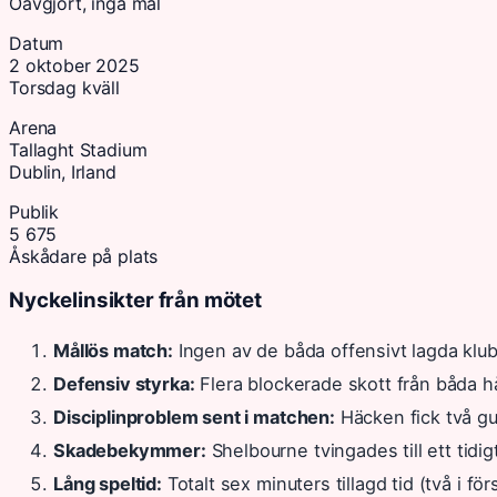
Oavgjort, inga mål
Datum
2 oktober 2025
Torsdag kväll
Arena
Tallaght Stadium
Dublin, Irland
Publik
5 675
Åskådare på plats
Nyckelinsikter från mötet
Mållös match:
Ingen av de båda offensivt lagda klu
Defensiv styrka:
Flera blockerade skott från båda hål
Disciplinproblem sent i matchen:
Häcken fick två gu
Skadebekymmer:
Shelbourne tvingades till ett tid
Lång speltid:
Totalt sex minuters tillagd tid (två i för