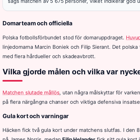
sågs matchen av 5 675 personer, vilket indikerar god u
Domarteam och officiella
Polska fotbollsförbundet stod för domaruppdraget.
Huvud
linjedomarna Marcin Boniek och Filip Sierant. Det polska
med flera hårdueller och skadeavbrott.
Vilka gjorde målen och vilka var nyc
Matchen slutade mållös
, utan några målskyttar för varke
på flera närgångna chanser och viktiga defensiva insatse
Gula kort och varningar
Häcken fick två gula kort under matchens slutfas. I den
på James Norris, medan
Filip Helander
fick sitt gula kort