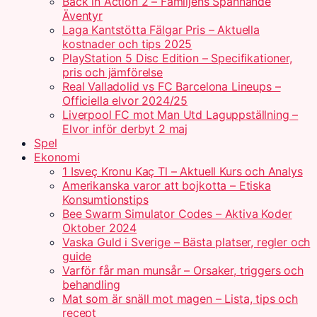
Back in Action 2 – Familjens Spännande
Äventyr
Laga Kantstötta Fälgar Pris – Aktuella
kostnader och tips 2025
PlayStation 5 Disc Edition – Specifikationer,
pris och jämförelse
Real Valladolid vs FC Barcelona Lineups –
Officiella elvor 2024/25
Liverpool FC mot Man Utd Laguppställning –
Elvor inför derbyt 2 maj
Spel
Ekonomi
1 Isveç Kronu Kaç Tl – Aktuell Kurs och Analys
Amerikanska varor att bojkotta – Etiska
Konsumtionstips
Bee Swarm Simulator Codes – Aktiva Koder
Oktober 2024
Vaska Guld i Sverige – Bästa platser, regler och
guide
Varför får man munsår – Orsaker, triggers och
behandling
Mat som är snäll mot magen – Lista, tips och
recept