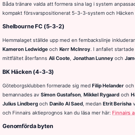
Båda tränare valda att formera sina lag i system anpassa
kompakt försvarspositionerat 5-3-3-system och Häcken i e
Shelbourne FC (5-3-2)
Hemmalaget ställde upp med en fembackslinje inkluder
Kameron Ledwidge
och
Kerr McInroy
. I anfallet startad
mittfältet återfanns
Ali Coote
,
Jonathan Lunney
och
Jam
BK Häcken (4-3-3)
Göteborgsklubben formerade sig med
Filip Helander
oc
bemannades av
Simon Gustafson
,
Mikkel Rygaard
och
H
Julius Lindberg
och
Danilo Al Saed
, medan
Etrit Berisha
v
och Finnairs aktieprognos kan du läsa mer här:
Finnairs 
Genomförda byten