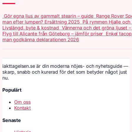
Gör egna ljus av gammalt stearin – guide
Range Rover Spo
man efter lumpen? Ersättning 2025
På rymmen Hjalle och 
Livslängd, byte & kostnad
Vännerna och det gröna ljuset –
Flyg till Alicante från Göteborg – jämför priser
Enkel tacop
man godkänna deklarationen 2026
iakttagelsen.se är din moderna nöjes- och nyhetsguide —
skarp, snabb och kurerad för det som betyder något just
nu.
Populärt
Om oss
Kontakt
Senaste