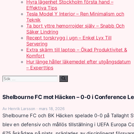
Hyra lägenhet Stockholm första hand –
Effektiva Tips
Tesla Model Y Interior – Ren Minimalism och
Teknik
Ta bort yttre hemorrojder själv – Snabb Och
Säker Lindring
Recept torskrygg i ugn – Enkel Lyx Till
Servering
Extra skärm till laptop – Ökad Produktivitet &
Komfort
Hur länge håller läkemedel efter utgångsdatum
– Experttips
Sök
efter:
Shelbourne FC mot Häcken – 0-0 i Conference L
Av Henrik Larsson · mars 18, 2026
Shelbourne FC och BK Häcken spelade 0-0 på Tallaght St
blev en defensiv och mållös tillställning i UEFA Europa
675 åskådare på plats, präglades av disciplinerat försvar