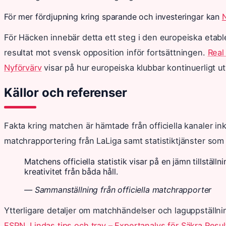
För mer fördjupning kring sparande och investeringar kan
För Häcken innebär detta ett steg i den europeiska etabl
resultat mot svensk opposition inför fortsättningen.
Real
Nyförvärv
visar på hur europeiska klubbar kontinuerligt utv
Källor och referenser
Fakta kring matchen är hämtade från officiella kanaler ink
matchrapportering från LaLiga samt statistiktjänster so
Matchens officiella statistik visar på en jämn tillstäl
kreativitet från båda håll.
— Sammanställning från officiella matchrapporter
Ytterligare detaljer om matchhändelser och laguppställnin
ESPN
.
Lindas tips och trav – Expertanalys för Säkra Resul