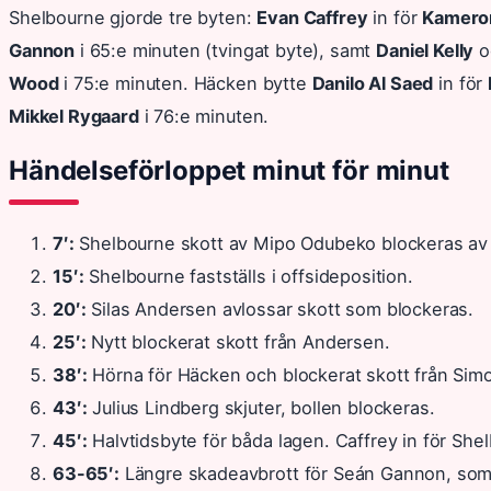
Shelbourne gjorde tre byten:
Evan Caffrey
in för
Kamero
Gannon
i 65:e minuten (tvingat byte), samt
Daniel Kelly
o
Wood
i 75:e minuten. Häcken bytte
Danilo Al Saed
in för
Mikkel Rygaard
i 76:e minuten.
Händelseförloppet minut för minut
7′:
Shelbourne skott av Mipo Odubeko blockeras av 
15′:
Shelbourne fastställs i offsideposition.
20′:
Silas Andersen avlossar skott som blockeras.
25′:
Nytt blockerat skott från Andersen.
38′:
Hörna för Häcken och blockerat skott från Sim
43′:
Julius Lindberg skjuter, bollen blockeras.
45′:
Halvtidsbyte för båda lagen. Caffrey in för She
63-65′:
Längre skadeavbrott för Seán Gannon, som