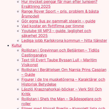
Hur mycket pengar får man efter lumpen?
Ersättning 2025
Range Rover Sport – pris, problem & bästa
årsmodell
Gör egna ljus av gammalt stearin – guide
Vad kostar en flyttfirma per timme
Youtube till MP3 – guide, laglighet och
säkerhet 2025
Lediga jobb Karlskrona kommun – hitta tjänster
Kultur
Rollistan i Grevinnan och Betjänten – Tidlös
Castinganalys
Text till Evert Taube Byssan Lull – Maritim
Visikonst
Rollistan I Berättelsen Om Narnia Prins Caspian
– Guide
Figurer i de tre musketörerna – Karaktärer och
Historisk Betydelse
László Krasznahorkai-böcker – Verk Stil Och
Kritik
Rollistan i She’s the Man – Skådespelare och
roller
Filmer med Abigail Breslin – Komplett lista och