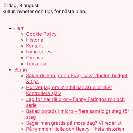
lördag, 8 augusti
Kultur, nyheter och tips för nästa plan.
Hem
Cookie Policy
Historia
Kontakt
Nyhetsbrev
Om oss
Tipsa oss
Blogg
Saker du kan göra i Prag: sevärdheter, budget
& tips
Hur vet jag om min bil har 3G eller 4G?
Kontrollera själv
Jag for ner till bror – Fanny Färingös roll och
serie
Bakad potatis i micro – flera samtidigt steg för
steg
Säger man grattis på mors dag? Vi reder ut
På rymmen Hjalle och Heavy – hela historien