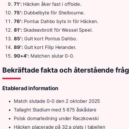
71′:
Häcken åker fast i offside.
75′:
Dubbelbyte för Shelbourne.
76′:
Pontus Dahbo byts in för Häcken.
81′:
Skadeavbrott för Wessel Speel.
85′:
Gult kort Pontus Dahbo.
89′:
Gult kort Filip Helander.
90+4′:
Matchen slutar 0-0.
Bekräftade fakta och återstående frå
Etablerad information
Match slutade 0-0 den 2 oktober 2025
Tallaght Stadium med 5 675 åskådare
Polsk domarledning under Raczkowski
Häcken placerade på 32:a plats i tabellen