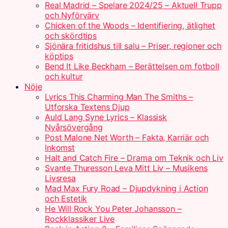
Real Madrid – Spelare 2024/25 – Aktuell Trupp
och Nyförvärv
Chicken of the Woods – Identifiering, ätlighet
och skördtips
Sjönära fritidshus till salu – Priser, regioner och
köptips
Bend It Like Beckham – Berättelsen om fotboll
och kultur
Nöje
Lyrics This Charming Man The Smiths –
Utforska Textens Djup
Auld Lang Syne Lyrics – Klassisk
Nyårsövergång
Post Malone Net Worth – Fakta, Karriär och
Inkomst
Halt and Catch Fire – Drama om Teknik och Liv
Svante Thuresson Leva Mitt Liv – Musikens
Livsresa
Mad Max Fury Road – Djupdykning i Action
och Estetik
He Will Rock You Peter Johansson –
Rockklassiker Live