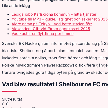
Liknande inlägg
Lediga jobb Karlskrona kommun – hitta tjänster
Youtube till MP3 – guide, laglighet och säkerhet 2025
Äldre namn på Tokyo – vad hette staden förr
Alexander i Gift vid första ögonkastet 2025
Vad kostar en flyttfirma per timme
Svenska BK Häcken, som inför mötet placerade sig på 32:a
irländska Shelbourne på bortaplan i enmatchsserien. Mat
lyckades spräcka nollan, trots flera hörnor och lång tillagd
Polske huvuddomaren Paweł Raczkowski fick flera gånge
tränare tvingades göra tidiga byten på grund av skador oc
Vad blev resultatet i Shelbourne FC 
Slutresultat
0-0