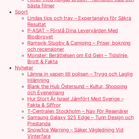
bästa filmer
Sport
Lindas tips och trav – Expertanalys för Säkra
Resultat
P-ASAT – Förstå Dina Levervärden Med
Blodprovet
Ramsvik Stugby & Camping – Priser, bokning
och recensioner
Monster: Berättelsen om Ed Gein – Tidslinje,
Brott & Fakta
Nyheter
Lämna in vapen till polisen – Trygg och Laglig
Inlämning
Blank the Hub Östersund – Kultur, Shopping
och Evenemang
Hur Stort Är Israel Jämfört Med Sverige –
Fakta & Siffror
T-Centralen Stockholm – Nav För Resenärer
Samsung Galaxy S25 Edge – Tunn Design och
Prestanda
Snow/Ice Warning – Säker Vägledning Vid
Vinterfara