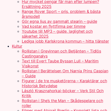
Hur mycket pengar får man efter lumpen?
Ersättning 2025
Range Rover Sport – pris, problem & bästa
årsmodell
Gör egna ljus av gammalt stearin – guide
Vad kostar en flyttfirma per timme
Youtube till MP3 – guide, laglighet och
säkerhet 2025
Lediga jobb Karlskrona kommun – hitta tjänster
Kultur
Rollistan i Grevinnan och Betjänten – Tidlös
Castinganalys
Text till Evert Taube Byssan Lull – Maritim
Visikonst
Rollistan I Berättelsen Om Narnia Prins Caspian
– Guide
Figurer i de tre musketörerna – Karaktärer och
Historisk Betydelse
László Krasznahorkai-böcker – Verk Stil Och
Kritik
Rollistan i She’s the Man – Skådespelare och
roller
Filmer med Abigail Breslin – Komplett lista och