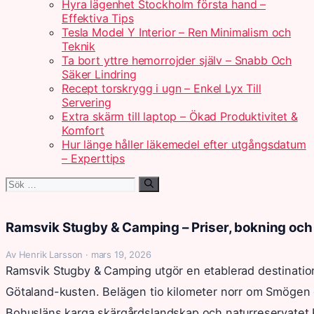
Hyra lägenhet Stockholm första hand –
Effektiva Tips
Tesla Model Y Interior – Ren Minimalism och
Teknik
Ta bort yttre hemorrojder själv – Snabb Och
Säker Lindring
Recept torskrygg i ugn – Enkel Lyx Till
Servering
Extra skärm till laptop – Ökad Produktivitet &
Komfort
Hur länge håller läkemedel efter utgångsdatum
– Experttips
Sök
efter:
Ramsvik Stugby & Camping – Priser, bokning och
Av Henrik Larsson · mars 19, 2026
Ramsvik Stugby & Camping utgör en etablerad destination
Götaland-kusten. Belägen tio kilometer norr om Smögen er
Bohusläns karga skärgårdslandskap och naturreservatet