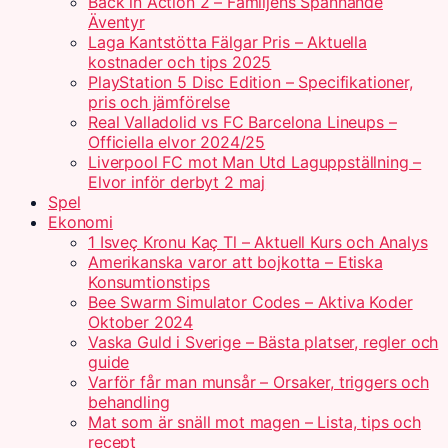
Back in Action 2 – Familjens Spännande
Äventyr
Laga Kantstötta Fälgar Pris – Aktuella
kostnader och tips 2025
PlayStation 5 Disc Edition – Specifikationer,
pris och jämförelse
Real Valladolid vs FC Barcelona Lineups –
Officiella elvor 2024/25
Liverpool FC mot Man Utd Laguppställning –
Elvor inför derbyt 2 maj
Spel
Ekonomi
1 Isveç Kronu Kaç Tl – Aktuell Kurs och Analys
Amerikanska varor att bojkotta – Etiska
Konsumtionstips
Bee Swarm Simulator Codes – Aktiva Koder
Oktober 2024
Vaska Guld i Sverige – Bästa platser, regler och
guide
Varför får man munsår – Orsaker, triggers och
behandling
Mat som är snäll mot magen – Lista, tips och
recept