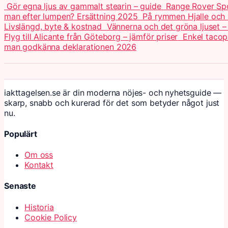
Gör egna ljus av gammalt stearin – guide
Range Rover Spo
man efter lumpen? Ersättning 2025
På rymmen Hjalle och 
Livslängd, byte & kostnad
Vännerna och det gröna ljuset –
Flyg till Alicante från Göteborg – jämför priser
Enkel tacop
man godkänna deklarationen 2026
iakttagelsen.se är din moderna nöjes- och nyhetsguide —
skarp, snabb och kurerad för det som betyder något just
nu.
Populärt
Om oss
Kontakt
Senaste
Historia
Cookie Policy