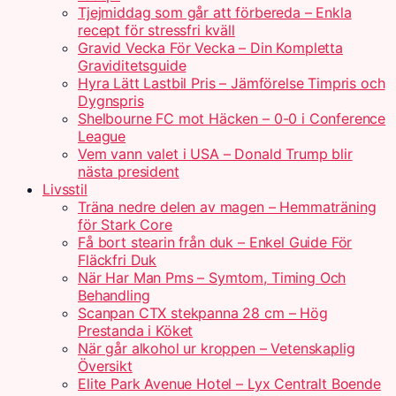
Tjejmiddag som går att förbereda – Enkla
recept för stressfri kväll
Gravid Vecka För Vecka – Din Kompletta
Graviditetsguide
Hyra Lätt Lastbil Pris – Jämförelse Timpris och
Dygnspris
Shelbourne FC mot Häcken – 0-0 i Conference
League
Vem vann valet i USA – Donald Trump blir
nästa president
Livsstil
Träna nedre delen av magen – Hemmaträning
för Stark Core
Få bort stearin från duk – Enkel Guide För
Fläckfri Duk
När Har Man Pms – Symtom, Timing Och
Behandling
Scanpan CTX stekpanna 28 cm – Hög
Prestanda i Köket
När går alkohol ur kroppen – Vetenskaplig
Översikt
Elite Park Avenue Hotel – Lyx Centralt Boende