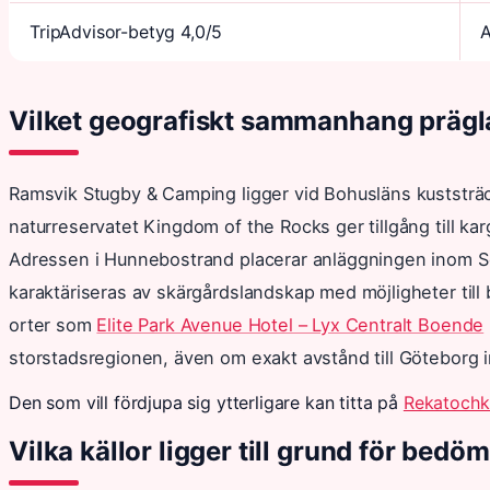
TripAdvisor-betyg 4,0/5
A
Vilket geografiskt sammanhang prägl
Ramsvik Stugby & Camping ligger vid Bohusläns kuststräc
naturreservatet Kingdom of the Rocks ger tillgång till ka
Adressen i Hunnebostrand placerar anläggningen inom S
karaktäriseras av skärgårdslandskap med möjligheter till b
orter som
Elite Park Avenue Hotel – Lyx Centralt Boende
storstadsregionen, även om exakt avstånd till Göteborg int
Den som vill fördjupa sig ytterligare kan titta på
Rekatochk
Vilka källor ligger till grund för bed