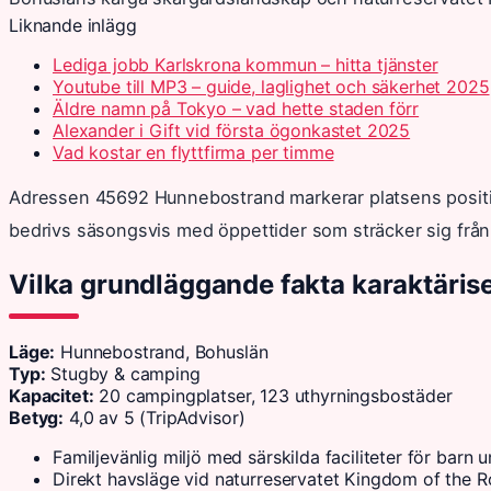
Liknande inlägg
Lediga jobb Karlskrona kommun – hitta tjänster
Youtube till MP3 – guide, laglighet och säkerhet 2025
Äldre namn på Tokyo – vad hette staden förr
Alexander i Gift vid första ögonkastet 2025
Vad kostar en flyttfirma per timme
Adressen 45692 Hunnebostrand markerar platsens posi
bedrivs säsongsvis med öppettider som sträcker sig från f
Vilka grundläggande fakta karaktäris
Läge:
Hunnebostrand, Bohuslän
Typ:
Stugby & camping
Kapacitet:
20 campingplatser, 123 uthyrningsbostäder
Betyg:
4,0 av 5 (TripAdvisor)
Familjevänlig miljö med särskilda faciliteter för barn 
Direkt havsläge vid naturreservatet Kingdom of the 