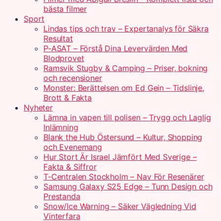
bästa filmer
Sport
Lindas tips och trav – Expertanalys för Säkra
Resultat
P-ASAT – Förstå Dina Levervärden Med
Blodprovet
Ramsvik Stugby & Camping – Priser, bokning
och recensioner
Monster: Berättelsen om Ed Gein – Tidslinje,
Brott & Fakta
Nyheter
Lämna in vapen till polisen – Trygg och Laglig
Inlämning
Blank the Hub Östersund – Kultur, Shopping
och Evenemang
Hur Stort Är Israel Jämfört Med Sverige –
Fakta & Siffror
T-Centralen Stockholm – Nav För Resenärer
Samsung Galaxy S25 Edge – Tunn Design och
Prestanda
Snow/Ice Warning – Säker Vägledning Vid
Vinterfara