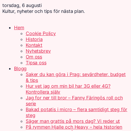
torsdag, 6 augusti
Kultur, nyheter och tips för nästa plan.
Hem
Cookie Policy
Historia
Kontakt
Nyhetsbrev
Om oss
Tipsa oss
Blogg
Saker du kan göra i Prag: sevärdheter, budget
& tips
Hur vet jag om min bil har 3G eller 4G?
Kontrollera själv
Jag for ner till bror – Fanny Färingös roll och
serie
Bakad potatis i micro – flera samtidigt steg för
steg
Säger man grattis på mors dag? Vi reder ut
På rymmen Hjalle och Heavy – hela historien