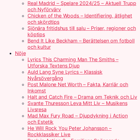
Real Madrid – Spelare 2024/25 – Aktuell Trupp
och Nyförvärv
Chicken of the Woods – Identifiering, ätlighet
och skördtips
Sjönära fritidshus till salu – Priser, regioner och
köptips
Bend It Like Beckham – Berättelsen om fotboll
och kultur
Nöje
Lyrics This Charming Man The Smiths –
Utforska Textens Djup
Auld Lang Syne Lyrics – Klassisk
Nyårsövergång
Post Malone Net Worth – Fakta, Karriär och
Inkomst
Halt and Catch Fire – Drama om Teknik och Liv
Svante Thuresson Leva Mitt Liv – Musikens
Livsresa
Mad Max Fury Road – Djupdykning i Action
och Estetik
He Will Rock You Peter Johansson –
Rockklassiker Live