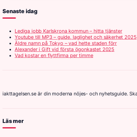
Senaste idag
Lediga jobb Karlskrona kommun – hitta tjänster
Youtube till MP3 – guide, laglighet och säkerhet 2025
Äldre namn på Tokyo – vad hette staden förr
Alexander i Gift vid första ögonkastet 2025
Vad kostar en flyttfirma per timme
iakttagelsen.se är din moderna nöjes- och nyhetsguide. Sk
Läs mer