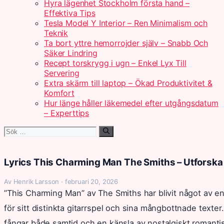
Hyra lägenhet Stockholm första hand –
Effektiva Tips
Tesla Model Y Interior – Ren Minimalism och
Teknik
Ta bort yttre hemorrojder själv – Snabb Och
Säker Lindring
Recept torskrygg i ugn – Enkel Lyx Till
Servering
Extra skärm till laptop – Ökad Produktivitet &
Komfort
Hur länge håller läkemedel efter utgångsdatum
– Experttips
Sök
efter:
Lyrics This Charming Man The Smiths – Utforska
Av Henrik Larsson · februari 20, 2026
”This Charming Man” av The Smiths har blivit något av en
för sitt distinkta gitarrspel och sina mångbottnade texte
fångar både samtid och en känsla av nostalgiskt romanti