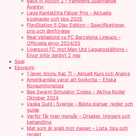
Back in Action 2 – Familjens Spännande
Äventyr
Laga Kantstötta Fälgar Pris – Aktuella
kostnader och tips 2025
PlayStation 5 Disc Edition – Specifikationer,
pris och jämförelse
Real Valladolid vs FC Barcelona Lineups –
Officiella elvor 2024/25
Liverpool FC mot Man Utd Laguppställning –
Elvor inför derbyt 2 maj
Spel
Ekonomi
1 Isveç Kronu Kaç Tl – Aktuell Kurs och Analys
Amerikanska varor att bojkotta – Etiska
Konsumtionstips
Bee Swarm Simulator Codes – Aktiva Koder
Oktober 2024
Vaska Guld i Sverige – Bästa platser, regler och
guide
Varför får man munsår – Orsaker, triggers och
behandling
Mat som är snäll mot magen – Lista, tips och
recept