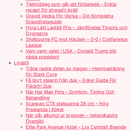
Tjejmiddag som går att förbereda – Enkla
recept för stressfri kväll
Gravid Vecka För Vecka – Din Kompletta
Graviditetsguide
Hyra Lätt Lastbil Pris – Jämförelse Timpris och
Dygnspris
Shelbourne FC mot Häcken – 0-0 i Conference
League
Vem vann valet i USA – Donald Trump blir
nästa president
Livsstil
Träna nedre delen av magen – Hemmaträning
för Stark Core
Få bort stearin från duk – Enkel Guide För
Fläckfri Duk
När Har Man Pms – Symtom, Timing Och
Behandling
Scanpan CTX stekpanna 28 cm – Hög
Prestanda i Köket
När går alkohol ur kroppen – Vetenskaplig
Översikt
Elite Park Avenue Hotel – Lyx Centralt Boende