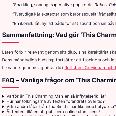
”Sparkling, soaring, superlative pop-rock.”
Robert Pal
”Tvetydiga kärlekstexter som berör sexuellt ifrågasä
”En ikonisk låt, hyllad både för sitt sound och sin påve
Sammanfattning: Vad gör ’This Charmi
Låten förblir relevant genom sitt djup, sina karaktäristi
Dess mångtydiga budskap fortsätter att fascinera och in
Liknande genomslag hittar du i
Rollistan i Grevinnan och
FAQ – Vanliga frågor om ’This Charmi
Varför är ’This Charming Man’ en så inflytelserik låt?
Hur har tolkningarna av texten förändrats över tid?
Vilka andra låtar från The Smiths har liknande betydelse?
Är texten tillåten att publicera online utan licens?