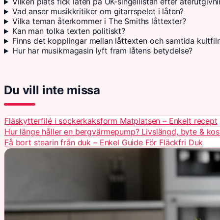
Vilken plats fick låten på UK-singellistan efter återutgivn
Vad anser musikkritiker om gitarrspelet i låten?
Vilka teman återkommer i The Smiths låttexter?
Kan man tolka texten politiskt?
Finns det kopplingar mellan låttexten och samtida kultfi
Hur har musikmagasin lyft fram låtens betydelse?
Du vill inte missa
Fläskytterfilé i sockerkaksform Matplatsen – Enkelt recept
Hur länge håller en bergvärmepump? Livslängd, byte & ko
Få bort stearin från duk – Enkel Guide För Fläckfri Duk