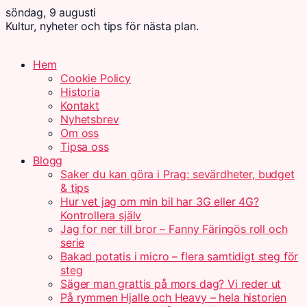
söndag, 9 augusti
Kultur, nyheter och tips för nästa plan.
Hem
Cookie Policy
Historia
Kontakt
Nyhetsbrev
Om oss
Tipsa oss
Blogg
Saker du kan göra i Prag: sevärdheter, budget
& tips
Hur vet jag om min bil har 3G eller 4G?
Kontrollera själv
Jag for ner till bror – Fanny Färingös roll och
serie
Bakad potatis i micro – flera samtidigt steg för
steg
Säger man grattis på mors dag? Vi reder ut
På rymmen Hjalle och Heavy – hela historien