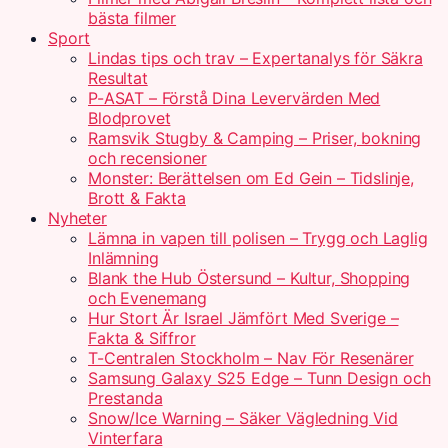
bästa filmer
Sport
Lindas tips och trav – Expertanalys för Säkra
Resultat
P-ASAT – Förstå Dina Levervärden Med
Blodprovet
Ramsvik Stugby & Camping – Priser, bokning
och recensioner
Monster: Berättelsen om Ed Gein – Tidslinje,
Brott & Fakta
Nyheter
Lämna in vapen till polisen – Trygg och Laglig
Inlämning
Blank the Hub Östersund – Kultur, Shopping
och Evenemang
Hur Stort Är Israel Jämfört Med Sverige –
Fakta & Siffror
T-Centralen Stockholm – Nav För Resenärer
Samsung Galaxy S25 Edge – Tunn Design och
Prestanda
Snow/Ice Warning – Säker Vägledning Vid
Vinterfara