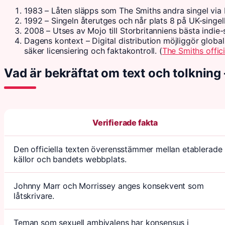
1983
– Låten släpps som The Smiths andra singel via
1992
– Singeln återutges och når plats 8 på UK-singell
2008
– Utses av Mojo till Storbritanniens bästa indie
Dagens kontext
– Digital distribution möjliggör global 
säker licensiering och faktakontroll. (
The Smiths offic
Vad är bekräftat om text och tolkning 
Verifierade fakta
Den officiella texten överensstämmer mellan etablerade
källor och bandets webbplats.
Johnny Marr och Morrissey anges konsekvent som
låtskrivare.
Teman som sexuell ambivalens har konsensus i