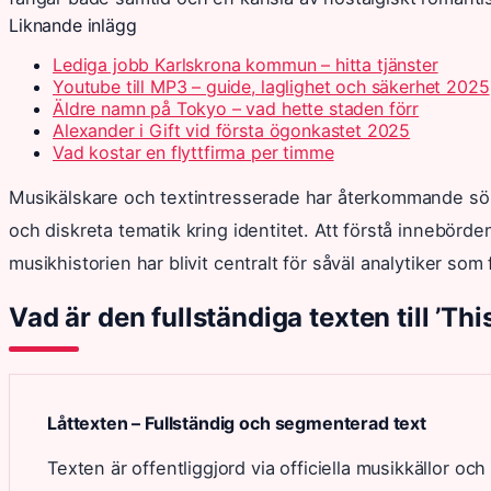
Liknande inlägg
Lediga jobb Karlskrona kommun – hitta tjänster
Youtube till MP3 – guide, laglighet och säkerhet 2025
Äldre namn på Tokyo – vad hette staden förr
Alexander i Gift vid första ögonkastet 2025
Vad kostar en flyttfirma per timme
Musikälskare och textintresserade har återkommande sökt 
och diskreta tematik kring identitet. Att förstå innebör
musikhistorien har blivit centralt för såväl analytiker som 
Vad är den fullständiga texten till ’
Låttexten – Fullständig och segmenterad text
Texten är offentliggjord via officiella musikkällor och