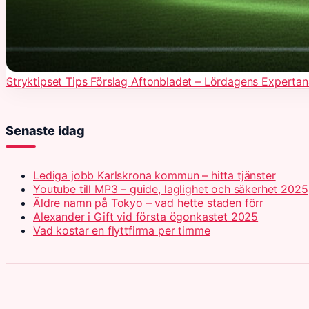
Stryktipset Tips Förslag Aftonbladet – Lördagens Expertan
Senaste idag
Lediga jobb Karlskrona kommun – hitta tjänster
Youtube till MP3 – guide, laglighet och säkerhet 2025
Äldre namn på Tokyo – vad hette staden förr
Alexander i Gift vid första ögonkastet 2025
Vad kostar en flyttfirma per timme