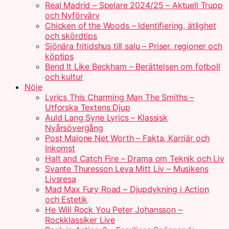
Real Madrid – Spelare 2024/25 – Aktuell Trupp
och Nyförvärv
Chicken of the Woods – Identifiering, ätlighet
och skördtips
Sjönära fritidshus till salu – Priser, regioner och
köptips
Bend It Like Beckham – Berättelsen om fotboll
och kultur
Nöje
Lyrics This Charming Man The Smiths –
Utforska Textens Djup
Auld Lang Syne Lyrics – Klassisk
Nyårsövergång
Post Malone Net Worth – Fakta, Karriär och
Inkomst
Halt and Catch Fire – Drama om Teknik och Liv
Svante Thuresson Leva Mitt Liv – Musikens
Livsresa
Mad Max Fury Road – Djupdykning i Action
och Estetik
He Will Rock You Peter Johansson –
Rockklassiker Live