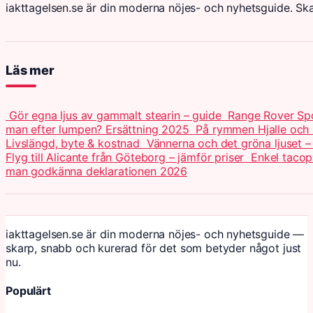
iakttagelsen.se är din moderna nöjes- och nyhetsguide. Sk
Läs mer
Gör egna ljus av gammalt stearin – guide
Range Rover Spo
man efter lumpen? Ersättning 2025
På rymmen Hjalle och 
Livslängd, byte & kostnad
Vännerna och det gröna ljuset –
Flyg till Alicante från Göteborg – jämför priser
Enkel tacop
man godkänna deklarationen 2026
iakttagelsen.se är din moderna nöjes- och nyhetsguide —
skarp, snabb och kurerad för det som betyder något just
nu.
Populärt