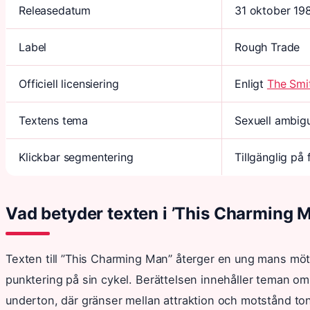
Releasedatum
31 oktober 19
Label
Rough Trade
Officiell licensiering
Enligt
The Smit
Textens tema
Sexuell ambigui
Klickbar segmentering
Tillgänglig på 
Vad betyder texten i ’This Charming 
Texten till ”This Charming Man” återger en ung mans möte
punktering på sin cykel. Berättelsen innehåller teman o
underton, där gränser mellan attraktion och motstånd to