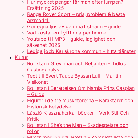
Hur mycket pengar får man efter lumpen?
Ersättning 2025
Range Rover Sport – pris, problem & bästa
årsmodell
Gör egna ljus av gammalt stearin – guide
Vad kostar en flyttfirma per timme
Youtube till MP3 – guide, laglighet och
säkerhet 2025
Lediga jobb Karlskrona kommun – hitta tjänster
Kultur
Rollistan i Grevinnan och Betjänten – Tidlös
Castinganalys
Text till Evert Taube Byssan Lull – Maritim
Visikonst
Rollistan I Berättelsen Om Narnia Prins Caspian
– Guide
Figurer i de tre musketörerna – Karaktärer och
Historisk Betydelse
László Krasznahorkai-böcker – Verk Stil Och
Kritik
Rollistan i She’s the Man – Skådespelare och
roller
Filmer med Abigail Breslin – Komplett lista och