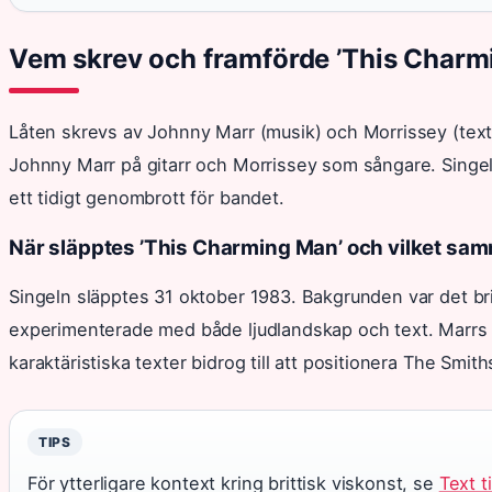
Vem skrev och framförde ’This Charm
Låten skrevs av Johnny Marr (musik) och Morrissey (text
Johnny Marr på gitarr och Morrissey som sångare. Singe
ett tidigt genombrott för bandet.
När släpptes ’This Charming Man’ och vilket sa
Singeln släpptes 31 oktober 1983. Bakgrunden var det br
experimenterade med både ljudlandskap och text. Marrs 
karaktäristiska texter bidrog till att positionera The Smit
TIPS
För ytterligare kontext kring brittisk viskonst, se
Text t