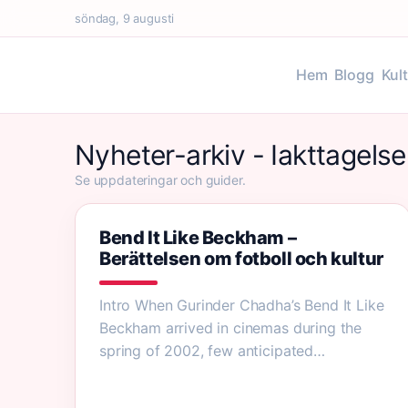
söndag, 9 augusti
Hem
Blogg
Kul
Nyheter-arkiv - Iakttagels
Se uppdateringar och guider.
Bend It Like Beckham –
Berättelsen om fotboll och kultur
Intro When Gurinder Chadha’s Bend It Like
Beckham arrived in cinemas during the
spring of 2002, few anticipated…