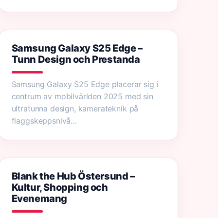
Samsung Galaxy S25 Edge –
Tunn Design och Prestanda
Samsung Galaxy S25 Edge placerar sig i
centrum av mobilvärlden 2025 med sin
ultratunna design, kamerateknik på
flaggskeppsnivå…
Blank the Hub Östersund –
Kultur, Shopping och
Evenemang