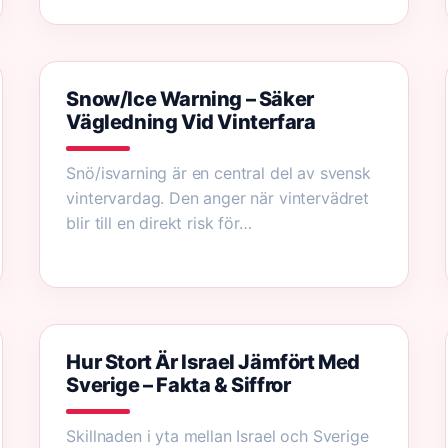
Snow/Ice Warning – Säker
Vägledning Vid Vinterfara
Snö/isvarning är en central del av svensk
vintervardag. Den anger när vintervädret
blir till en direkt risk för…
Hur Stort Är Israel Jämfört Med
Sverige – Fakta & Siffror
Skillnaden i yta mellan Israel och Sverige