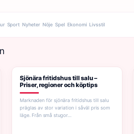
tur
Sport
Nyheter
Nöje
Spel
Ekonomi
Livsstil
en
Sjönära fritidshus till salu –
Priser, regioner och köptips
Marknaden för sjönära fritidshus till salu
präglas av stor variation i såväl pris som
läge. Från små stugor…