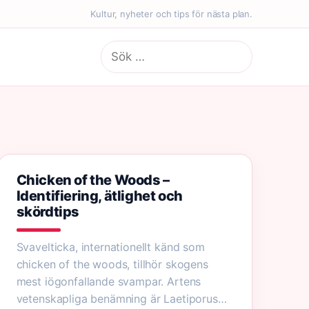
Kultur, nyheter och tips för nästa plan.
Sök
efter:
Chicken of the Woods –
Identifiering, ätlighet och
skördtips
Svavelticka, internationellt känd som
chicken of the woods, tillhör skogens
mest iögonfallande svampar. Artens
vetenskapliga benämning är Laetiporus…