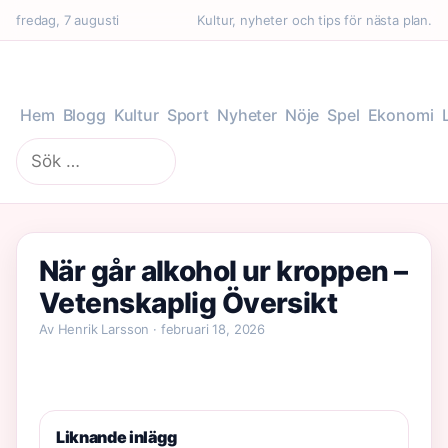
fredag, 7 augusti
Kultur, nyheter och tips för nästa plan.
Hem
Blogg
Kultur
Sport
Nyheter
Nöje
Spel
Ekonomi
Sök
efter:
När går alkohol ur kroppen –
Vetenskaplig Översikt
Av Henrik Larsson · februari 18, 2026
Liknande inlägg