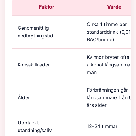
Faktor
Värde
Cirka 1 timme per
Genomsnittlig
standarddrink (0,015
nedbrytningstid
BAC/timme)
Kvinnor bryter ofta ne
Könsskillnader
alkohol långsammare
män
Förbränningen går
Ålder
långsammare från 60
års ålder
Upptäckt i
12–24 timmar
utandning/saliv