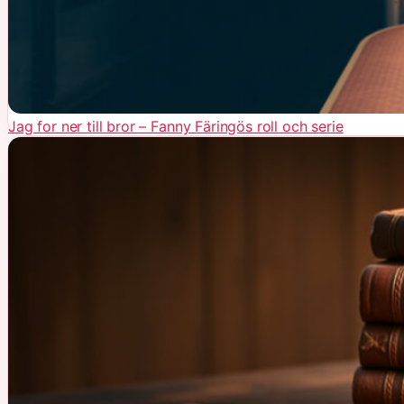
Jag for ner till bror – Fanny Färingös roll och serie