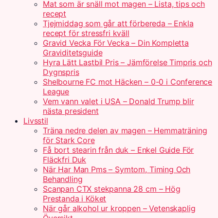
Mat som är snäll mot magen – Lista, tips och
recept
Tjejmiddag som går att förbereda – Enkla
recept för stressfri kväll
Gravid Vecka För Vecka – Din Kompletta
Graviditetsguide
Hyra Lätt Lastbil Pris – Jämförelse Timpris och
Dygnspris
Shelbourne FC mot Häcken – 0-0 i Conference
League
Vem vann valet i USA – Donald Trump blir
nästa president
Livsstil
Träna nedre delen av magen – Hemmaträning
för Stark Core
Få bort stearin från duk – Enkel Guide För
Fläckfri Duk
När Har Man Pms – Symtom, Timing Och
Behandling
Scanpan CTX stekpanna 28 cm – Hög
Prestanda i Köket
När går alkohol ur kroppen – Vetenskaplig