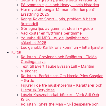
Säger man grattis på mors dag? Vi reder ut
På rymmen Hjalle och Heavy – hela historien
Hur mycket pengar får man efter lumpen?
Ersättning 2025
Range Rover Sport – pris, problem & bästa
årsmodell
Gör egna ljus av gammalt stearin – guide
Vad kostar en flyttfirma per timme
Youtube till MP3 – guide, laglighet och
säkerhet 2025
Lediga jobb Karlskrona kommun – hitta tjänster
Kultur
Rollistan i Grevinnan och Betjänten – Tidlös
Castinganalys
Text till Evert Taube Byssan Lull – Maritim
Visikonst
Rollistan I Berättelsen Om Narnia Prins Caspian
– Guide
Figurer i de tre musketörerna – Karaktärer och
Historisk Betydelse
László Krasznahorkai-böcker – Verk Stil Och
Kritik
Rollistan i She’s the Man – Skådespelare och