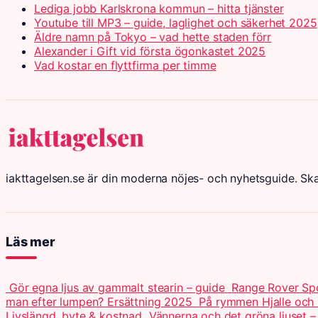
Lediga jobb Karlskrona kommun – hitta tjänster
Youtube till MP3 – guide, laglighet och säkerhet 2025
Äldre namn på Tokyo – vad hette staden förr
Alexander i Gift vid första ögonkastet 2025
Vad kostar en flyttfirma per timme
iakttagelsen.se är din moderna nöjes- och nyhetsguide. Sk
Läs mer
Gör egna ljus av gammalt stearin – guide
Range Rover Spo
man efter lumpen? Ersättning 2025
På rymmen Hjalle och 
Livslängd, byte & kostnad
Vännerna och det gröna ljuset –