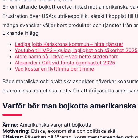
En omfattande bojkottrörelse riktad mot amerikanska varo
Frustration över USA:s utrikespolitik, särskilt kopplat till U
många svenskar väljer bort produkter och tjänster från a
Liknande inlägg
Lediga jobb Karlskrona kommun – hitta tjänster
Youtube till MP3 – guide, laglighet och säkerhet 2025
Äldre namn på Tokyo – vad hette staden förr
Alexander i Gift vid första ögonkastet 2025
Vad kostar en flyttfirma per timme
Både moraliska och praktiska aspekter påverkar konsumen
ekonomiska och etiska motiv för att ifrågasätta amerikan
Varför bör man bojkotta amerikanska
Ämne:
Amerikanska varor att bojkotta
Motivering:
Etiska, ekonomiska och politiska skäl
Effekter:
Påverkan på företag, konsumentbeteenden och g