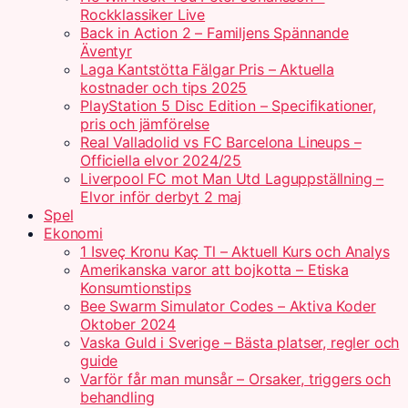
Rockklassiker Live
Back in Action 2 – Familjens Spännande
Äventyr
Laga Kantstötta Fälgar Pris – Aktuella
kostnader och tips 2025
PlayStation 5 Disc Edition – Specifikationer,
pris och jämförelse
Real Valladolid vs FC Barcelona Lineups –
Officiella elvor 2024/25
Liverpool FC mot Man Utd Laguppställning –
Elvor inför derbyt 2 maj
Spel
Ekonomi
1 Isveç Kronu Kaç Tl – Aktuell Kurs och Analys
Amerikanska varor att bojkotta – Etiska
Konsumtionstips
Bee Swarm Simulator Codes – Aktiva Koder
Oktober 2024
Vaska Guld i Sverige – Bästa platser, regler och
guide
Varför får man munsår – Orsaker, triggers och
behandling