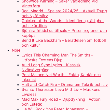
Snow/Ice Warning – Säker Vägledning Vid
Vinterfara
Real Madrid – Spelare 2024/25 – Aktuell Trupp
och Nyförvärv
Chicken of the Woods – Identifiering, ätlighet
och skördtips
Sjönära fritidshus till salu – Priser, regioner och
köptips
Bend It Like Beckham – Berättelsen om fotboll
och kultur
Nöje
Lyrics This Charming Man The Smiths –
Utforska Textens Djup
Auld Lang Syne Lyrics – Klassisk
Nyårsövergång
Post Malone Net Worth – Fakta, Karriär och
Inkomst
Halt and Catch Fire – Drama om Teknik och Liv
Svante Thuresson Leva Mitt Liv – Musikens
Livsresa
Mad Max Fury Road – Djupdykning i Action
och Estetik
He Will Rock You Peter Johansson –