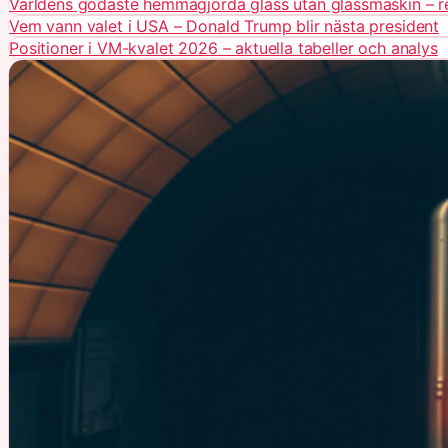
Världens godaste hemmagjorda glass utan glassmaskin – r
Vem vann valet i USA – Donald Trump blir nästa president
Positioner i VM-kvalet 2026 – aktuella tabeller och analys