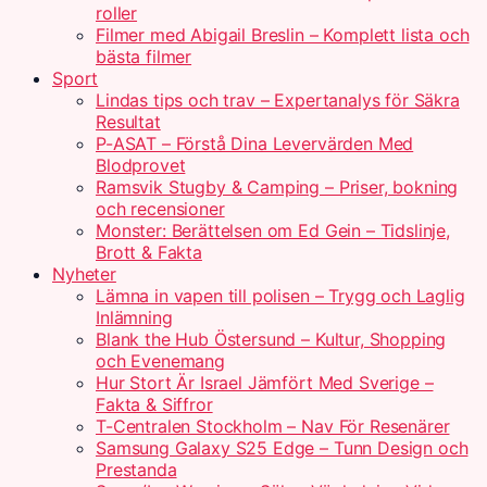
roller
Filmer med Abigail Breslin – Komplett lista och
bästa filmer
Sport
Lindas tips och trav – Expertanalys för Säkra
Resultat
P-ASAT – Förstå Dina Levervärden Med
Blodprovet
Ramsvik Stugby & Camping – Priser, bokning
och recensioner
Monster: Berättelsen om Ed Gein – Tidslinje,
Brott & Fakta
Nyheter
Lämna in vapen till polisen – Trygg och Laglig
Inlämning
Blank the Hub Östersund – Kultur, Shopping
och Evenemang
Hur Stort Är Israel Jämfört Med Sverige –
Fakta & Siffror
T-Centralen Stockholm – Nav För Resenärer
Samsung Galaxy S25 Edge – Tunn Design och
Prestanda