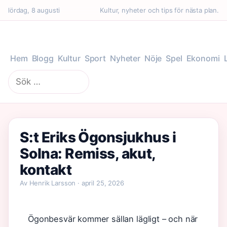
lördag, 8 augusti
Kultur, nyheter och tips för nästa plan.
Hem
Blogg
Kultur
Sport
Nyheter
Nöje
Spel
Ekonomi
Sök
efter:
S:t Eriks Ögonsjukhus i
Solna: Remiss, akut,
kontakt
Av Henrik Larsson · april 25, 2026
Ögonbesvär kommer sällan lägligt – och när