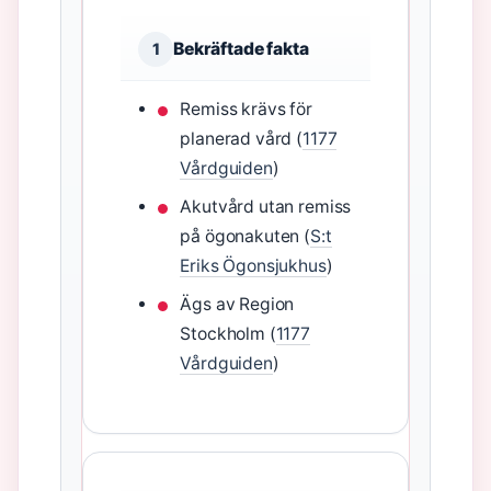
Bekräftade fakta
1
Remiss krävs för
planerad vård (
1177
Vårdguiden
)
Akutvård utan remiss
på ögonakuten (
S:t
Eriks Ögonsjukhus
)
Ägs av Region
Stockholm (
1177
Vårdguiden
)