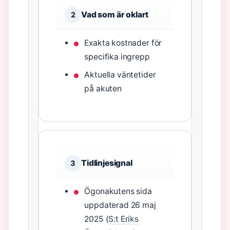
Vad som är oklart
2
Exakta kostnader för
specifika ingrepp
Aktuella väntetider
på akuten
Tidlinjesignal
3
Ögonakutens sida
uppdaterad 26 maj
2025 (
S:t Eriks