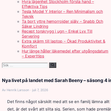
Hyra lägenhet Stockholm första hand –
Effektiva Tips
Tesla Model Y Interior – Ren Minimalism och
Teknik
Ta bort yttre hemorrojder själv – Snabb Och
Säker Lindring
Recept torskrygg i ugn – Enkel Lyx Till
Servering
Extra skärm till laptop – Ökad Produktivitet &
Komfort
Hur länge håller läkemedel efter utgångsdatum
– Experttips
Sök
efter:
Nya livet på landet med Sarah Beeny – säsong 4 i
Av Henrik Larsson · juli 7, 2026
Det finns något särskilt med att se en familj lämna allt
det, är det svårt att slita sig. Serien, som hade pre