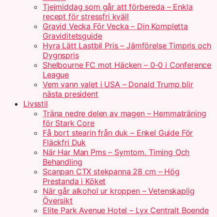
Tjejmiddag som går att förbereda – Enkla
recept för stressfri kväll
Gravid Vecka För Vecka – Din Kompletta
Graviditetsguide
Hyra Lätt Lastbil Pris – Jämförelse Timpris och
Dygnspris
Shelbourne FC mot Häcken – 0-0 i Conference
League
Vem vann valet i USA – Donald Trump blir
nästa president
Livsstil
Träna nedre delen av magen – Hemmaträning
för Stark Core
Få bort stearin från duk – Enkel Guide För
Fläckfri Duk
När Har Man Pms – Symtom, Timing Och
Behandling
Scanpan CTX stekpanna 28 cm – Hög
Prestanda i Köket
När går alkohol ur kroppen – Vetenskaplig
Översikt
Elite Park Avenue Hotel – Lyx Centralt Boende