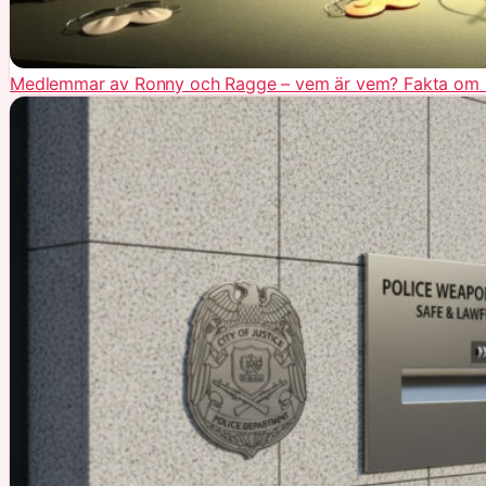
Medlemmar av Ronny och Ragge – vem är vem? Fakta om 