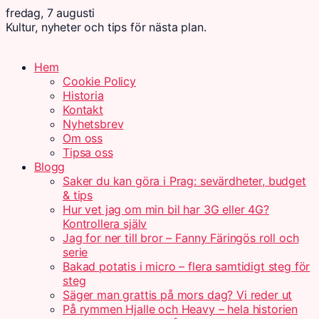
fredag, 7 augusti
Kultur, nyheter och tips för nästa plan.
Hem
Cookie Policy
Historia
Kontakt
Nyhetsbrev
Om oss
Tipsa oss
Blogg
Saker du kan göra i Prag: sevärdheter, budget
& tips
Hur vet jag om min bil har 3G eller 4G?
Kontrollera själv
Jag for ner till bror – Fanny Färingös roll och
serie
Bakad potatis i micro – flera samtidigt steg för
steg
Säger man grattis på mors dag? Vi reder ut
På rymmen Hjalle och Heavy – hela historien