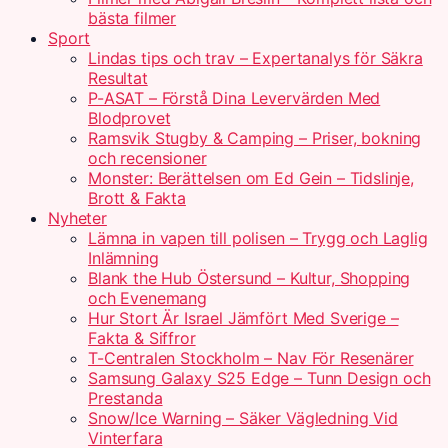
bästa filmer
Sport
Lindas tips och trav – Expertanalys för Säkra
Resultat
P-ASAT – Förstå Dina Levervärden Med
Blodprovet
Ramsvik Stugby & Camping – Priser, bokning
och recensioner
Monster: Berättelsen om Ed Gein – Tidslinje,
Brott & Fakta
Nyheter
Lämna in vapen till polisen – Trygg och Laglig
Inlämning
Blank the Hub Östersund – Kultur, Shopping
och Evenemang
Hur Stort Är Israel Jämfört Med Sverige –
Fakta & Siffror
T-Centralen Stockholm – Nav För Resenärer
Samsung Galaxy S25 Edge – Tunn Design och
Prestanda
Snow/Ice Warning – Säker Vägledning Vid
Vinterfara