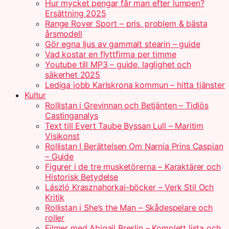
Hur mycket pengar får man efter lumpen?
Ersättning 2025
Range Rover Sport – pris, problem & bästa
årsmodell
Gör egna ljus av gammalt stearin – guide
Vad kostar en flyttfirma per timme
Youtube till MP3 – guide, laglighet och
säkerhet 2025
Lediga jobb Karlskrona kommun – hitta tjänster
Kultur
Rollistan i Grevinnan och Betjänten – Tidlös
Castinganalys
Text till Evert Taube Byssan Lull – Maritim
Visikonst
Rollistan I Berättelsen Om Narnia Prins Caspian
– Guide
Figurer i de tre musketörerna – Karaktärer och
Historisk Betydelse
László Krasznahorkai-böcker – Verk Stil Och
Kritik
Rollistan i She’s the Man – Skådespelare och
roller
Filmer med Abigail Breslin – Komplett lista och