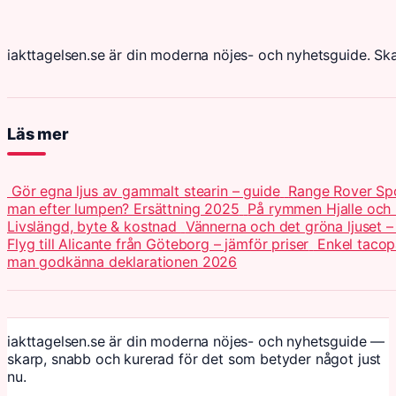
iakttagelsen.se är din moderna nöjes- och nyhetsguide. Sk
Läs mer
Gör egna ljus av gammalt stearin – guide
Range Rover Spo
man efter lumpen? Ersättning 2025
På rymmen Hjalle och 
Livslängd, byte & kostnad
Vännerna och det gröna ljuset –
Flyg till Alicante från Göteborg – jämför priser
Enkel tacop
man godkänna deklarationen 2026
iakttagelsen.se är din moderna nöjes- och nyhetsguide —
skarp, snabb och kurerad för det som betyder något just
nu.