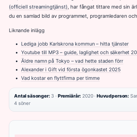
(officiell streamingtjänst)
, har fångat tittare med sin är
du en samlad bild av programmet, programledaren och
Liknande inlägg
Lediga jobb Karlskrona kommun – hitta tjänster
Youtube till MP3 – guide, laglighet och säkerhet 2
Äldre namn på Tokyo – vad hette staden förr
Alexander i Gift vid första ögonkastet 2025
Vad kostar en flyttfirma per timme
Antal säsonger:
3 ·
Premiärår:
2020 ·
Huvudperson:
Sar
4 söner