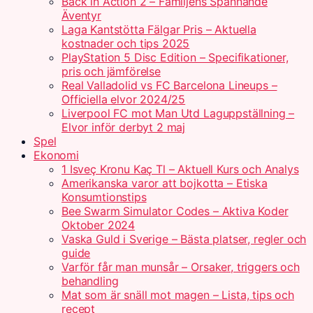
Back in Action 2 – Familjens Spännande
Äventyr
Laga Kantstötta Fälgar Pris – Aktuella
kostnader och tips 2025
PlayStation 5 Disc Edition – Specifikationer,
pris och jämförelse
Real Valladolid vs FC Barcelona Lineups –
Officiella elvor 2024/25
Liverpool FC mot Man Utd Laguppställning –
Elvor inför derbyt 2 maj
Spel
Ekonomi
1 Isveç Kronu Kaç Tl – Aktuell Kurs och Analys
Amerikanska varor att bojkotta – Etiska
Konsumtionstips
Bee Swarm Simulator Codes – Aktiva Koder
Oktober 2024
Vaska Guld i Sverige – Bästa platser, regler och
guide
Varför får man munsår – Orsaker, triggers och
behandling
Mat som är snäll mot magen – Lista, tips och
recept