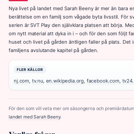
Nya livet på landet med Sarah Beeny är mer än bara e
berättelse om en familj som vågade byta livsstil. För s
serien är SVT Play den självklara platsen att börja. M
om nytt material att dyka in i – och för den som följt fam
huset och livet på gården äntligen faller på plats. Det 
familjens avslutande kapitel på gården.
FLER KÄLLOR
nj.com
,
tv.nu
,
en.wikipedia.org
,
facebook.com
,
tv24
För den som vill veta mer om säsongerna och premiärdatum 
landet med Sarah Beeny
.