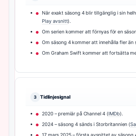
När exakt säsong 4 blir tillgänglig i sin hel
Play avsnitt
).
Om serien kommer att förnyas för en säson
Om säsong 4 kommer att innehålla fler än s
Om Graham Swift kommer att fortsätta med
Tidlinjesignal
3
2020 – premiär på Channel 4 (
IMDb
).
2024 – säsong 4 sänds i Storbritannien (
Sa
17 mars 2025 – första avsnittet av säsong 