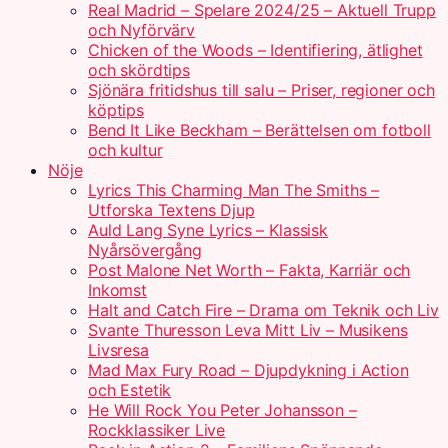
Real Madrid – Spelare 2024/25 – Aktuell Trupp
och Nyförvärv
Chicken of the Woods – Identifiering, ätlighet
och skördtips
Sjönära fritidshus till salu – Priser, regioner och
köptips
Bend It Like Beckham – Berättelsen om fotboll
och kultur
Nöje
Lyrics This Charming Man The Smiths –
Utforska Textens Djup
Auld Lang Syne Lyrics – Klassisk
Nyårsövergång
Post Malone Net Worth – Fakta, Karriär och
Inkomst
Halt and Catch Fire – Drama om Teknik och Liv
Svante Thuresson Leva Mitt Liv – Musikens
Livsresa
Mad Max Fury Road – Djupdykning i Action
och Estetik
He Will Rock You Peter Johansson –
Rockklassiker Live