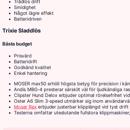
Trådlös drift
Smidighet
Något lägre effekt
Batteridriven
Trixie Sladdlös
Bästa budget
Prisvärd
Batteridrift
Godkänd kvalitet
Enkel hantering
MOSER max50 erhöll högsta betyg för precision i känsl
Andis MBG-4 presterar särskilt väl för ljudkänsliga ra
Clipster Hund Delox erbjuder optimal rörelsefrihet vid
Oster A6 Slim 3-speed utmärker sig inom användarvä
Moser Rex
erbjuder justerbar klipplängd vid tyst drift
Testerna omfattar uteslutande fullstora klippmaskiner,