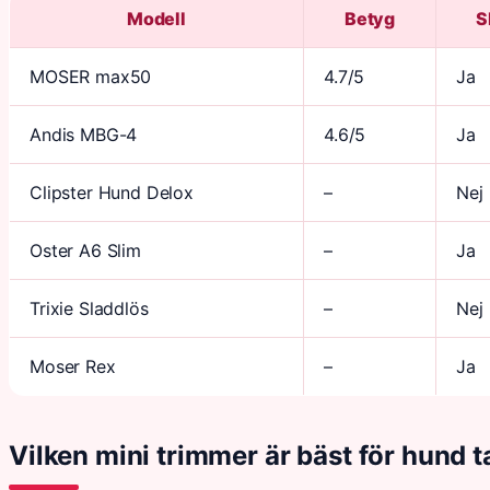
Modell
Betyg
S
MOSER max50
4.7/5
Ja
Andis MBG-4
4.6/5
Ja
Clipster Hund Delox
–
Nej
Oster A6 Slim
–
Ja
Trixie Sladdlös
–
Nej
Moser Rex
–
Ja
Vilken mini trimmer är bäst för hund 