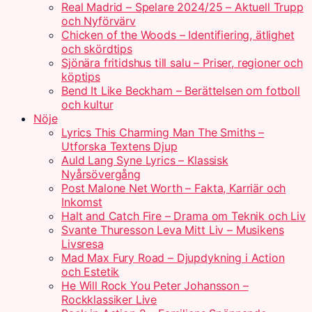
Real Madrid – Spelare 2024/25 – Aktuell Trupp
och Nyförvärv
Chicken of the Woods – Identifiering, ätlighet
och skördtips
Sjönära fritidshus till salu – Priser, regioner och
köptips
Bend It Like Beckham – Berättelsen om fotboll
och kultur
Nöje
Lyrics This Charming Man The Smiths –
Utforska Textens Djup
Auld Lang Syne Lyrics – Klassisk
Nyårsövergång
Post Malone Net Worth – Fakta, Karriär och
Inkomst
Halt and Catch Fire – Drama om Teknik och Liv
Svante Thuresson Leva Mitt Liv – Musikens
Livsresa
Mad Max Fury Road – Djupdykning i Action
och Estetik
He Will Rock You Peter Johansson –
Rockklassiker Live