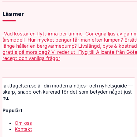
Läs mer
Vad kostar en flyttfirma per timme
Gör egna ljus av gamma
årsmodell
Hur mycket pengar får man efter lumpen? Ersät
länge håller en bergvärmepump? Livslängd, byte & kostna
grattis på mors dag? Vi reder ut
Flyg till Alicante från Göt
recept och vanliga frågor
iakttagelsen.se är din moderna nöjes- och nyhetsguide —
skarp, snabb och kurerad för det som betyder något just
nu.
Populärt
Om oss
Kontakt