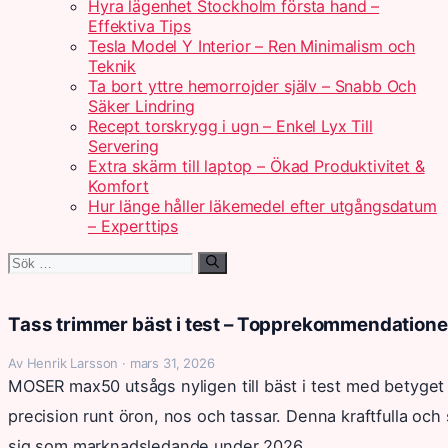
Hyra lägenhet Stockholm första hand –
Effektiva Tips
Tesla Model Y Interior – Ren Minimalism och
Teknik
Ta bort yttre hemorrojder själv – Snabb Och
Säker Lindring
Recept torskrygg i ugn – Enkel Lyx Till
Servering
Extra skärm till laptop – Ökad Produktivitet &
Komfort
Hur länge håller läkemedel efter utgångsdatum
– Experttips
Sök
efter:
Tass trimmer bäst i test – Topprekommendation
Av Henrik Larsson · mars 31, 2026
MOSER max50 utsågs nyligen till bäst i test med betyget 
precision runt öron, nos och tassar. Denna kraftfulla och
sig som marknadsledande under 2026.