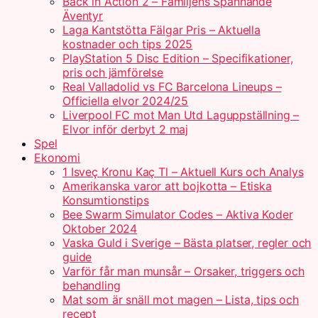
Back in Action 2 – Familjens Spännande
Äventyr
Laga Kantstötta Fälgar Pris – Aktuella
kostnader och tips 2025
PlayStation 5 Disc Edition – Specifikationer,
pris och jämförelse
Real Valladolid vs FC Barcelona Lineups –
Officiella elvor 2024/25
Liverpool FC mot Man Utd Laguppställning –
Elvor inför derbyt 2 maj
Spel
Ekonomi
1 Isveç Kronu Kaç Tl – Aktuell Kurs och Analys
Amerikanska varor att bojkotta – Etiska
Konsumtionstips
Bee Swarm Simulator Codes – Aktiva Koder
Oktober 2024
Vaska Guld i Sverige – Bästa platser, regler och
guide
Varför får man munsår – Orsaker, triggers och
behandling
Mat som är snäll mot magen – Lista, tips och
recept