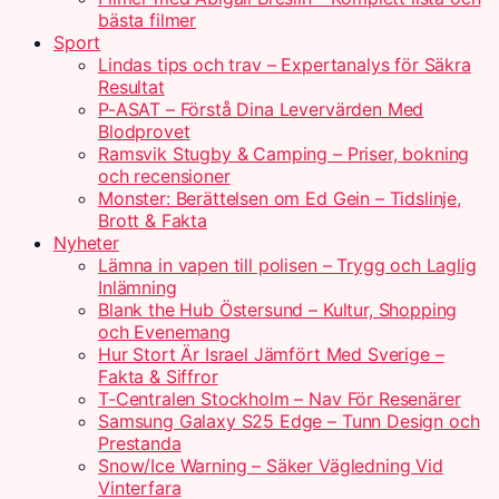
bästa filmer
Sport
Lindas tips och trav – Expertanalys för Säkra
Resultat
P-ASAT – Förstå Dina Levervärden Med
Blodprovet
Ramsvik Stugby & Camping – Priser, bokning
och recensioner
Monster: Berättelsen om Ed Gein – Tidslinje,
Brott & Fakta
Nyheter
Lämna in vapen till polisen – Trygg och Laglig
Inlämning
Blank the Hub Östersund – Kultur, Shopping
och Evenemang
Hur Stort Är Israel Jämfört Med Sverige –
Fakta & Siffror
T-Centralen Stockholm – Nav För Resenärer
Samsung Galaxy S25 Edge – Tunn Design och
Prestanda
Snow/Ice Warning – Säker Vägledning Vid
Vinterfara