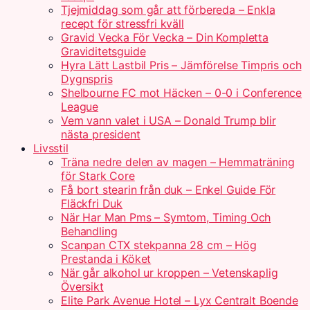
Tjejmiddag som går att förbereda – Enkla
recept för stressfri kväll
Gravid Vecka För Vecka – Din Kompletta
Graviditetsguide
Hyra Lätt Lastbil Pris – Jämförelse Timpris och
Dygnspris
Shelbourne FC mot Häcken – 0-0 i Conference
League
Vem vann valet i USA – Donald Trump blir
nästa president
Livsstil
Träna nedre delen av magen – Hemmaträning
för Stark Core
Få bort stearin från duk – Enkel Guide För
Fläckfri Duk
När Har Man Pms – Symtom, Timing Och
Behandling
Scanpan CTX stekpanna 28 cm – Hög
Prestanda i Köket
När går alkohol ur kroppen – Vetenskaplig
Översikt
Elite Park Avenue Hotel – Lyx Centralt Boende