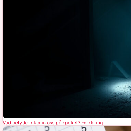
Vad betyder rikta in oss på spöket? Förklaring