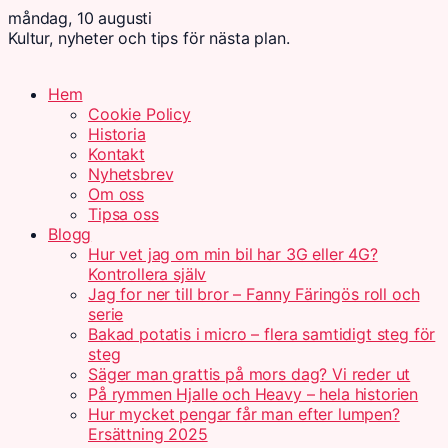
måndag, 10 augusti
Kultur, nyheter och tips för nästa plan.
Hem
Cookie Policy
Historia
Kontakt
Nyhetsbrev
Om oss
Tipsa oss
Blogg
Hur vet jag om min bil har 3G eller 4G?
Kontrollera själv
Jag for ner till bror – Fanny Färingös roll och
serie
Bakad potatis i micro – flera samtidigt steg för
steg
Säger man grattis på mors dag? Vi reder ut
På rymmen Hjalle och Heavy – hela historien
Hur mycket pengar får man efter lumpen?
Ersättning 2025