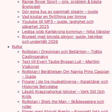
Range Rover Sport – pris, problem & bästa
årsmodell
Gör egna ljus av gammalt stearin – guide
Vad kostar en flyttfirma per timme
Youtube till MP3 – guide, laglighet och
säkerhet 2025
Lediga jobb Karlskrona kommun – hitta tjänster
Bruneet med blonda slingor: guide, tekniker
och underhåll 2026
Kultur
Rollistan i Grevinnan och Betjänten – Tidlös
Castinganalys
Text till Evert Taube Byssan Lull – Maritim
Visikonst
Rollistan I Berättelsen Om Narnia Prins Caspian
– Guide
Figurer i de tre musketörerna – Karaktärer och
Historisk Betydelse
László Krasznahorkai-böcker – Verk Stil Och
Kritik
Rollistan i She’s the Man – Skådespelare och
roller
Filmer med Abigail Breslin – Komplett lista och