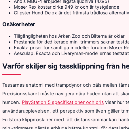
Andis MBG-4 erbjuder lägsta ljudnivå (4.6/5)
Moser Rex kostar cirka 949 kr och är tystgående
Clipster Hund Delox är det främsta trådlösa alternati
Osäkerheter
Tillgängligheten hos Arken Zoo och Biltema är oklar
Prestanda för dedikerade mini-trimmers saknar testd
Exakta priser för samtliga modeller förutom Moser R
Aesculap, Exacta och Liveryman-modellernas teststa
Varför skiljer sig tassklippning från h
Tassarnas anatomi med trampdynor och päls mellan tårna 
Precisionsskäret måste navigera nära huden utan att ska
hunden.
PlayStation 5 specifikationer och pris
visar hur t
användarupplevelsen, ett perspektiv som även gäller tri
Fullstora klippmaskiner med rätt distanskammar kan hant
mini-trimmers påstås erbjuda bättre kontroll för detaljar