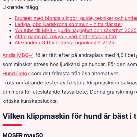
Liknande inlägg
Bruneet med blonda slingor: guide, tekniker och unde
Lediga jobb Karlskrona kommun – hitta tjänster
Youtube till MP3 – guide, laglighet och säkerhet 2025
Äldre namn på Tokyo – vad hette staden förr
Alexander i Gift vid första ögonkastet 2025
Andis MBG-4
följer tätt efter på andraplats med 4,6 i bet
som minskar stress hos ljudkänsliga hundar. För den som 
Hund Delox
som det främsta trådlösa alternativet.
Trots omfattande tester av fullstora klippmaskiner sakna
trimmers för uteslutande tassarbete. Denna granskning red
kritiska kunskapsluckor.
Vilken klippmaskin för hund är bäst i 
MOSER max50