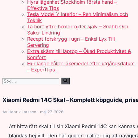
Hyra lägenhet Stockholm första hand –
Effektiva Tips
Tesla Model Y Interior – Ren Minimalism och
Teknik
Ta bort yttre hemorrojder själv – Snabb Och
Säker Lindring
Recept torskrygg i ugn – Enkel Lyx Till
Servering
Extra skärm till laptop – Ökad Produktivitet &
Komfort
Hur länge håller läkemedel efter utgångsdatum
– Experttips
Sök
efter:
Xiaomi Redmi 14C Skal – Komplett köpguide, prise
Av Henrik Larsson · maj 27, 2026
Att hitta rätt skal till sin Xiaomi Redmi 14C kan kännas
blandas hej vilt. Den här guiden hjälper dig att navige