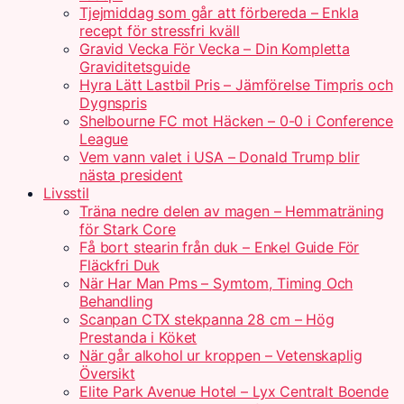
Tjejmiddag som går att förbereda – Enkla
recept för stressfri kväll
Gravid Vecka För Vecka – Din Kompletta
Graviditetsguide
Hyra Lätt Lastbil Pris – Jämförelse Timpris och
Dygnspris
Shelbourne FC mot Häcken – 0-0 i Conference
League
Vem vann valet i USA – Donald Trump blir
nästa president
Livsstil
Träna nedre delen av magen – Hemmaträning
för Stark Core
Få bort stearin från duk – Enkel Guide För
Fläckfri Duk
När Har Man Pms – Symtom, Timing Och
Behandling
Scanpan CTX stekpanna 28 cm – Hög
Prestanda i Köket
När går alkohol ur kroppen – Vetenskaplig
Översikt
Elite Park Avenue Hotel – Lyx Centralt Boende