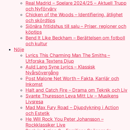
Real Madrid – Spelare 2024/25 – Aktuell Trupp
och Nyförvärv
Chicken of the Woods – Identifiering, ätlighet
och skördtips
Sjönära fritidshus till salu – Priser, regioner och
köptips
Bend It Like Beckham – Berättelsen om fotboll
och kultur
Nöje
Lyrics This Charming Man The Smiths –
Utforska Textens Djup
Auld Lang Syne Lyrics – Klassisk
Nyårsövergång
Post Malone Net Worth – Fakta, Karriär och
Inkomst
Halt and Catch Fire – Drama om Teknik och Liv
Svante Thuresson Leva Mitt Liv – Musikens
Livsresa
Mad Max Fury Road – Djupdykning i Action
och Estetik
He Will Rock You Peter Johansson –
Rockklassiker Live