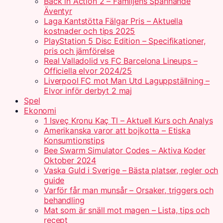
Back in Action 2 – Familjens Spännande
Äventyr
Laga Kantstötta Fälgar Pris – Aktuella
kostnader och tips 2025
PlayStation 5 Disc Edition – Specifikationer,
pris och jämförelse
Real Valladolid vs FC Barcelona Lineups –
Officiella elvor 2024/25
Liverpool FC mot Man Utd Laguppställning –
Elvor inför derbyt 2 maj
Spel
Ekonomi
1 Isveç Kronu Kaç Tl – Aktuell Kurs och Analys
Amerikanska varor att bojkotta – Etiska
Konsumtionstips
Bee Swarm Simulator Codes – Aktiva Koder
Oktober 2024
Vaska Guld i Sverige – Bästa platser, regler och
guide
Varför får man munsår – Orsaker, triggers och
behandling
Mat som är snäll mot magen – Lista, tips och
recept