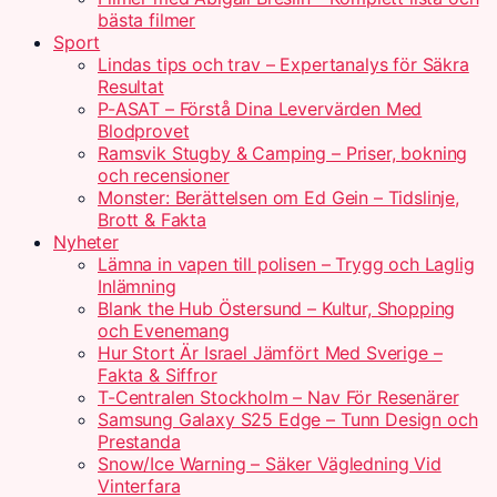
bästa filmer
Sport
Lindas tips och trav – Expertanalys för Säkra
Resultat
P-ASAT – Förstå Dina Levervärden Med
Blodprovet
Ramsvik Stugby & Camping – Priser, bokning
och recensioner
Monster: Berättelsen om Ed Gein – Tidslinje,
Brott & Fakta
Nyheter
Lämna in vapen till polisen – Trygg och Laglig
Inlämning
Blank the Hub Östersund – Kultur, Shopping
och Evenemang
Hur Stort Är Israel Jämfört Med Sverige –
Fakta & Siffror
T-Centralen Stockholm – Nav För Resenärer
Samsung Galaxy S25 Edge – Tunn Design och
Prestanda
Snow/Ice Warning – Säker Vägledning Vid
Vinterfara