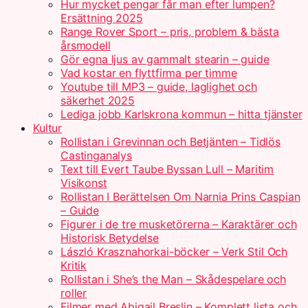
Hur mycket pengar får man efter lumpen?
Ersättning 2025
Range Rover Sport – pris, problem & bästa
årsmodell
Gör egna ljus av gammalt stearin – guide
Vad kostar en flyttfirma per timme
Youtube till MP3 – guide, laglighet och
säkerhet 2025
Lediga jobb Karlskrona kommun – hitta tjänster
Kultur
Rollistan i Grevinnan och Betjänten – Tidlös
Castinganalys
Text till Evert Taube Byssan Lull – Maritim
Visikonst
Rollistan I Berättelsen Om Narnia Prins Caspian
– Guide
Figurer i de tre musketörerna – Karaktärer och
Historisk Betydelse
László Krasznahorkai-böcker – Verk Stil Och
Kritik
Rollistan i She’s the Man – Skådespelare och
roller
Filmer med Abigail Breslin – Komplett lista och