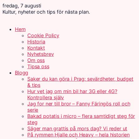
fredag, 7 augusti
Kultur, nyheter och tips för nästa plan.
Hem
Cookie Policy
Historia
Kontakt
Nyhetsbrev
Om oss
Tipsa oss
Blogg
Saker du kan göra i Prag: sevärdheter, budget
& tips
Hur vet jag om min bil har 3G eller 4G?
Kontrollera själv
Jag for ner till bror – Fanny Färingös roll och
serie
Bakad potatis i micro – flera samtidigt steg för
steg
Säger man grattis på mors dag? Vi reder ut
På rymmen Hjalle och Heavy – hela historien