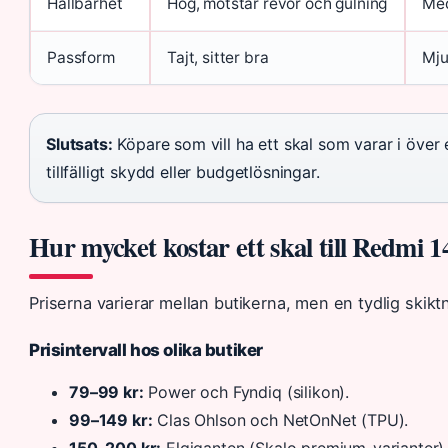
Hållbarhet
Hög, motstår revor och gulning
Med
Passform
Tajt, sitter bra
Mju
Slutsats:
Köpare som vill ha ett skal som varar i över e
tillfälligt skydd eller budgetlösningar.
Hur mycket kostar ett skal till Redmi 
Priserna varierar mellan butikerna, men en tydlig skiktn
Prisintervall hos olika butiker
79–99 kr:
Power och Fyndiq (silikon).
99–149 kr:
Clas Ohlson och NetOnNet (TPU).
150–200 kr:
Elgiganten (Skalo premium-varianter)