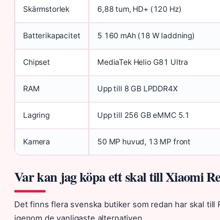
Skärmstorlek
6,88 tum, HD+ (120 Hz)
Batterikapacitet
5 160 mAh (18 W laddning)
Chipset
MediaTek Helio G81 Ultra
RAM
Upp till 8 GB LPDDR4X
Lagring
Upp till 256 GB eMMC 5.1
Kamera
50 MP huvud, 13 MP front
Var kan jag köpa ett skal till Xiaomi 
Det finns flera svenska butiker som redan har skal till
igenom de vanligaste alternativen.