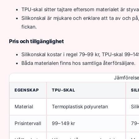
TPU-skal sitter tajtare eftersom materialet är styva
Silikonskal är mjukare och enklare att ta av och på, v
fickan.
Pris och tillgänglighet
Silikonskal kostar i regel 79–99 kr, TPU-skal 99–14
Båda materialen finns hos samtliga återförsäljare.
Jämförelse
EGENSKAP
TPU-SKAL
SIL
Material
Termoplastisk polyuretan
Sil
Prisintervall
99–149 kr
79–