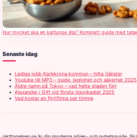
Hur mycket ska en kattunge äta? Komplett guide med tabe
Senaste idag
Lediga jobb Karlskrona kommun – hitta tjänster
Youtube till MP3 – guide, laglighet och säkerhet 2025
Äldre namn på Tokyo – vad hette staden förr
Alexander i Gift vid första ögonkastet 2025
Vad kostar en flyttfirma per timme
iakttagelsen.se är din moderna nöjes- och nyhetsguide. Sk