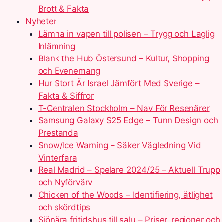
Brott & Fakta
Nyheter
Lämna in vapen till polisen – Trygg och Laglig
Inlämning
Blank the Hub Östersund – Kultur, Shopping
och Evenemang
Hur Stort Är Israel Jämfört Med Sverige –
Fakta & Siffror
T-Centralen Stockholm – Nav För Resenärer
Samsung Galaxy S25 Edge – Tunn Design och
Prestanda
Snow/Ice Warning – Säker Vägledning Vid
Vinterfara
Real Madrid – Spelare 2024/25 – Aktuell Trupp
och Nyförvärv
Chicken of the Woods – Identifiering, ätlighet
och skördtips
Sjönära fritidshus till salu – Priser, regioner och