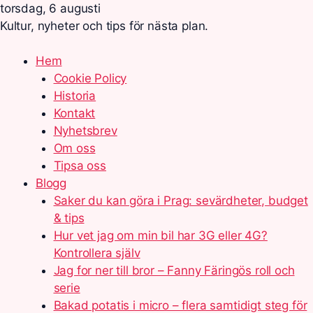
torsdag, 6 augusti
Kultur, nyheter och tips för nästa plan.
Hem
Cookie Policy
Historia
Kontakt
Nyhetsbrev
Om oss
Tipsa oss
Blogg
Saker du kan göra i Prag: sevärdheter, budget
& tips
Hur vet jag om min bil har 3G eller 4G?
Kontrollera själv
Jag for ner till bror – Fanny Färingös roll och
serie
Bakad potatis i micro – flera samtidigt steg för