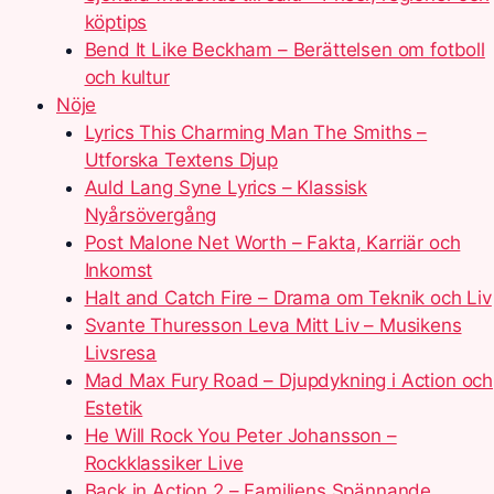
köptips
Bend It Like Beckham – Berättelsen om fotboll
och kultur
Nöje
Lyrics This Charming Man The Smiths –
Utforska Textens Djup
Auld Lang Syne Lyrics – Klassisk
Nyårsövergång
Post Malone Net Worth – Fakta, Karriär och
Inkomst
Halt and Catch Fire – Drama om Teknik och Liv
Svante Thuresson Leva Mitt Liv – Musikens
Livsresa
Mad Max Fury Road – Djupdykning i Action och
Estetik
He Will Rock You Peter Johansson –
Rockklassiker Live
Back in Action 2 – Familjens Spännande