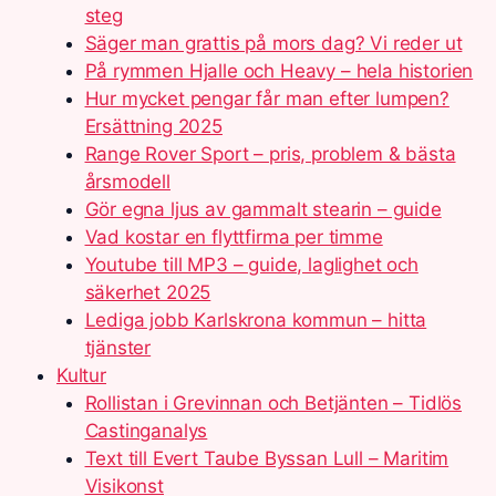
steg
Säger man grattis på mors dag? Vi reder ut
På rymmen Hjalle och Heavy – hela historien
Hur mycket pengar får man efter lumpen?
Ersättning 2025
Range Rover Sport – pris, problem & bästa
årsmodell
Gör egna ljus av gammalt stearin – guide
Vad kostar en flyttfirma per timme
Youtube till MP3 – guide, laglighet och
säkerhet 2025
Lediga jobb Karlskrona kommun – hitta
tjänster
Kultur
Rollistan i Grevinnan och Betjänten – Tidlös
Castinganalys
Text till Evert Taube Byssan Lull – Maritim
Visikonst