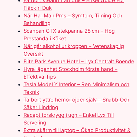
Få bort stearin från duk – Enkel Guide För
Fläckfri Duk
När Har Man Pms – Symtom, Timing Och
Behandling
Scanpan CTX stekpanna 28 cm – Hög
Prestanda i Köket
När går alkohol ur kroppen – Vetenskaplig
Översikt
Elite Park Avenue Hotel – Lyx Centralt Boende
Hyra lägenhet Stockholm första hand –
Effektiva Tips
Tesla Model Y Interior – Ren Minimalism och
Teknik
Ta bort yttre hemorrojder själv – Snabb Och
Säker Lindring
Recept torskrygg i ugn – Enkel Lyx Till
Servering
Extra skärm till laptop – Ökad Produktivitet &