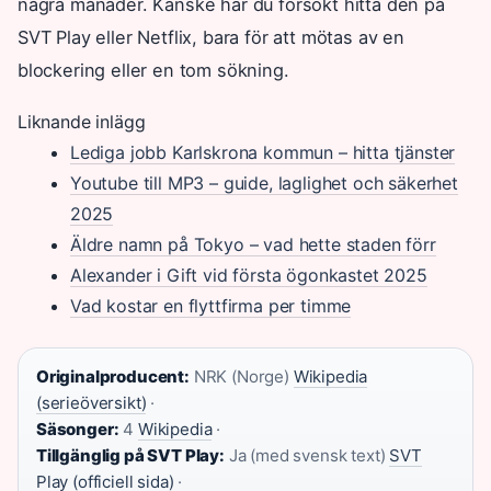
några månader. Kanske har du försökt hitta den på
SVT Play eller Netflix, bara för att mötas av en
blockering eller en tom sökning.
Liknande inlägg
Lediga jobb Karlskrona kommun – hitta tjänster
Youtube till MP3 – guide, laglighet och säkerhet
2025
Äldre namn på Tokyo – vad hette staden förr
Alexander i Gift vid första ögonkastet 2025
Vad kostar en flyttfirma per timme
Originalproducent:
NRK (Norge)
Wikipedia
(serieöversikt)
·
Säsonger:
4
Wikipedia
·
Tillgänglig på SVT Play:
Ja (med svensk text)
SVT
Play (officiell sida)
·