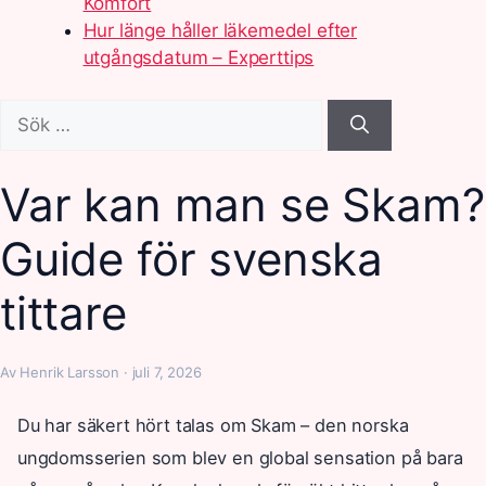
Komfort
Hur länge håller läkemedel efter
utgångsdatum – Experttips
Sök
efter:
Var kan man se Skam?
Guide för svenska
tittare
Av Henrik Larsson · juli 7, 2026
Du har säkert hört talas om Skam – den norska
ungdomsserien som blev en global sensation på bara