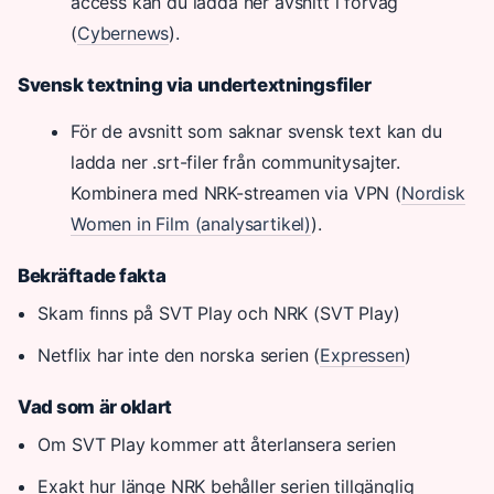
access kan du ladda ner avsnitt i förväg
(
Cybernews
).
Svensk textning via undertextningsfiler
För de avsnitt som saknar svensk text kan du
ladda ner .srt-filer från communitysajter.
Kombinera med NRK-streamen via VPN (
Nordisk
Women in Film (analysartikel)
).
Bekräftade fakta
Skam finns på SVT Play och NRK (SVT Play)
Netflix har inte den norska serien (
Expressen
)
Vad som är oklart
Om SVT Play kommer att återlansera serien
Exakt hur länge NRK behåller serien tillgänglig