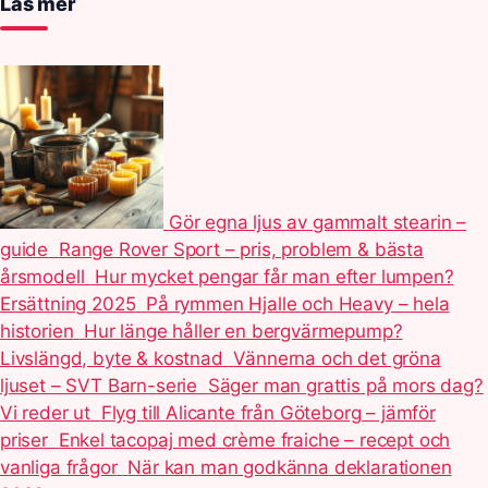
Läs mer
Gör egna ljus av gammalt stearin –
guide
Range Rover Sport – pris, problem & bästa
årsmodell
Hur mycket pengar får man efter lumpen?
Ersättning 2025
På rymmen Hjalle och Heavy – hela
historien
Hur länge håller en bergvärmepump?
Livslängd, byte & kostnad
Vännerna och det gröna
ljuset – SVT Barn-serie
Säger man grattis på mors dag?
Vi reder ut
Flyg till Alicante från Göteborg – jämför
priser
Enkel tacopaj med crème fraiche – recept och
vanliga frågor
När kan man godkänna deklarationen