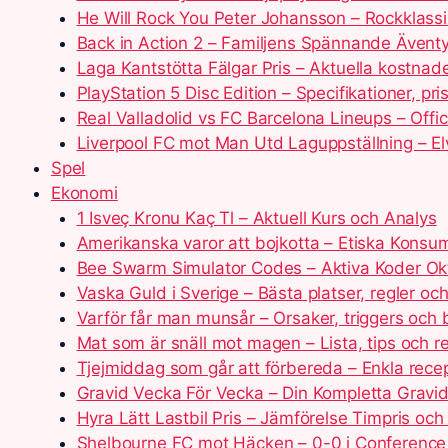
He Will Rock You Peter Johansson – Rockklassi
Back in Action 2 – Familjens Spännande Äventy
Laga Kantstötta Fälgar Pris – Aktuella kostnad
PlayStation 5 Disc Edition – Specifikationer, pr
Real Valladolid vs FC Barcelona Lineups – Offic
Liverpool FC mot Man Utd Laguppställning – Elv
Spel
Ekonomi
1 Isveç Kronu Kaç Tl – Aktuell Kurs och Analys
Amerikanska varor att bojkotta – Etiska Konsum
Bee Swarm Simulator Codes – Aktiva Koder O
Vaska Guld i Sverige – Bästa platser, regler oc
Varför får man munsår – Orsaker, triggers och
Mat som är snäll mot magen – Lista, tips och r
Tjejmiddag som går att förbereda – Enkla recept 
Gravid Vecka För Vecka – Din Kompletta Gravid
Hyra Lätt Lastbil Pris – Jämförelse Timpris och
Shelbourne FC mot Häcken – 0-0 i Conferenc