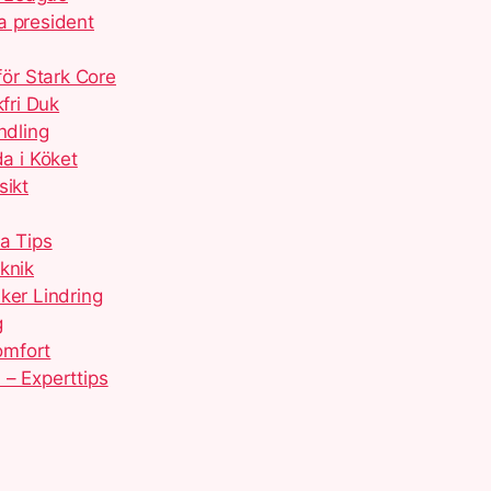
a president
ör Stark Core
fri Duk
ndling
a i Köket
sikt
a Tips
knik
ker Lindring
g
omfort
 – Experttips