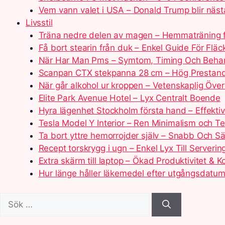
Vem vann valet i USA – Donald Trump blir näst
Livsstil
Träna nedre delen av magen – Hemmaträning f
Få bort stearin från duk – Enkel Guide För Fläck
När Har Man Pms – Symtom, Timing Och Beha
Scanpan CTX stekpanna 28 cm – Hög Prestand
När går alkohol ur kroppen – Vetenskaplig Över
Elite Park Avenue Hotel – Lyx Centralt Boende
Hyra lägenhet Stockholm första hand – Effektiv
Tesla Model Y Interior – Ren Minimalism och Te
Ta bort yttre hemorrojder själv – Snabb Och Sä
Recept torskrygg i ugn – Enkel Lyx Till Serverin
Extra skärm till laptop – Ökad Produktivitet & K
Hur länge håller läkemedel efter utgångsdatum
Sök
efter: