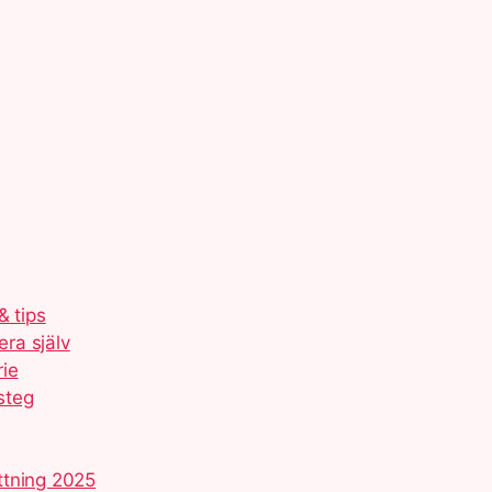
& tips
era själv
rie
 steg
ttning 2025