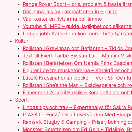
Range Rover Sport – pris, problem & bästa års
Gör egna ljus av gammalt stearin – guide
Vad kostar en flyttfirma per timme
Youtube till MP3 – guide, laglighet och säkerh
Lediga jobb Karlskrona kommun – hitta tjänste
Kultur
Rollistan i Grevinnan och Betjänten – Tidlös Ca
Text till Evert Taube Byssan Lull – Maritim Visi
Rollistan I Berättelsen Om Narnia Prins Caspia
Figurer i de tre musketörerna – Karaktärer och 
László Krasznahorkai-böcker – Verk Stil Och Kri
Rollistan i She’s the Man – Skådespelare och rol
Filmer med Abigail Breslin – Komplett lista och 
Sport
Lindas tips och trav – Expertanalys för Säkra R
P-ASAT – Förstå Dina Levervärden Med Blodpr
Ramsvik Stugby & Camping – Priser, bokning o
Monster: Berättelsen om Ed Gein – Tidslinje, Br