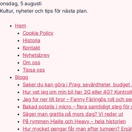
onsdag, 5 augusti
Kultur, nyheter och tips för nästa plan.
Hem
Cookie Policy
Historia
Kontakt
Nyhetsbrev
Om oss
Tipsa oss
Blogg
Saker du kan göra i Prag: sevärdheter, budget 
Hur vet jag om min bil har 3G eller 4G? Kontroll
Jag for ner till bror – Fanny Färingös roll och se
Bakad potatis i micro – flera samtidigt steg för
Säger man grattis på mors dag? Vi reder ut
På rymmen Hjalle och Heavy – hela historien
Hur mycket pengar får man efter lumpen? Ersä