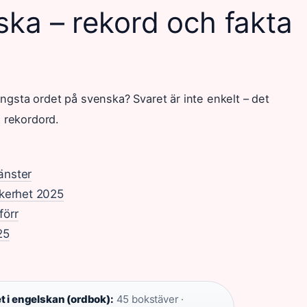
ka – rekord och fakta
ängsta ordet på svenska? Svaret är inte enkelt – det
e rekordord.
änster
äkerhet 2025
förr
25
t i engelskan (ordbok):
45 bokstäver ·