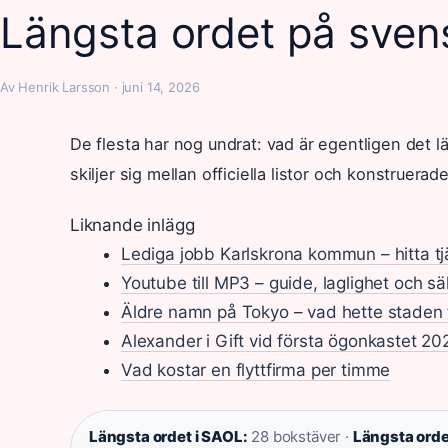
Längsta ordet på svens
Av Henrik Larsson · juni 14, 2026
De flesta har nog undrat: vad är egentligen det l
skiljer sig mellan officiella listor och konstruerad
Liknande inlägg
Lediga jobb Karlskrona kommun – hitta tj
Youtube till MP3 – guide, laglighet och s
Äldre namn på Tokyo – vad hette staden 
Alexander i Gift vid första ögonkastet 20
Vad kostar en flyttfirma per timme
Längsta ordet i SAOL:
28 bokstäver ·
Längsta orde