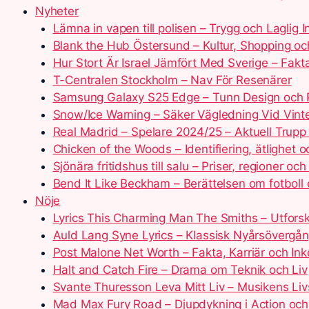
Nyheter
Lämna in vapen till polisen – Trygg och Laglig 
Blank the Hub Östersund – Kultur, Shopping 
Hur Stort Är Israel Jämfört Med Sverige – Fakta
T-Centralen Stockholm – Nav För Resenärer
Samsung Galaxy S25 Edge – Tunn Design och 
Snow/Ice Warning – Säker Vägledning Vid Vint
Real Madrid – Spelare 2024/25 – Aktuell Trupp
Chicken of the Woods – Identifiering, ätlighet o
Sjönära fritidshus till salu – Priser, regioner och
Bend It Like Beckham – Berättelsen om fotboll 
Nöje
Lyrics This Charming Man The Smiths – Utfors
Auld Lang Syne Lyrics – Klassisk Nyårsövergå
Post Malone Net Worth – Fakta, Karriär och In
Halt and Catch Fire – Drama om Teknik och Liv
Svante Thuresson Leva Mitt Liv – Musikens Liv
Mad Max Fury Road – Djupdykning i Action och 