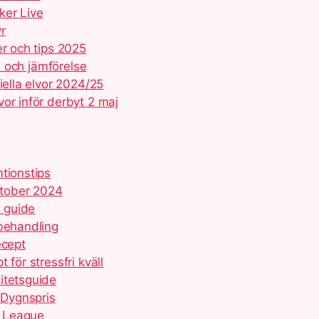
ker Live
r
er och tips 2025
is och jämförelse
iella elvor 2024/25
or inför derbyt 2 maj
tionstips
ktober 2024
h guide
 behandling
ecept
för stressfri kväll
itetsguide
 Dygnspris
e League