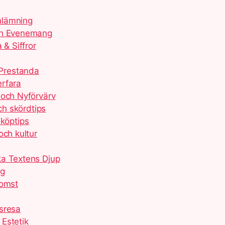
Inlämning
och Evenemang
 & Siffror
Prestanda
erfara
 och Nyförvärv
ch skördtips
 köptips
och kultur
ka Textens Djup
ng
komst
sresa
Estetik