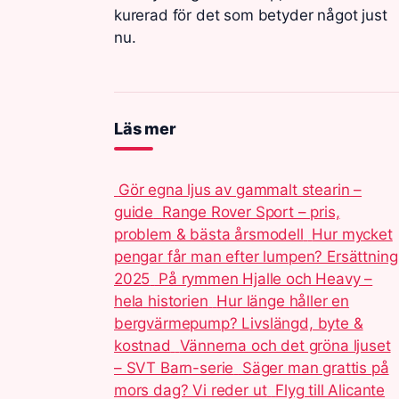
kurerad för det som betyder något just
nu.
Läs mer
Gör egna ljus av gammalt stearin –
guide
Range Rover Sport – pris,
problem & bästa årsmodell
Hur mycket
pengar får man efter lumpen? Ersättning
2025
På rymmen Hjalle och Heavy –
hela historien
Hur länge håller en
bergvärmepump? Livslängd, byte &
kostnad
Vännerna och det gröna ljuset
– SVT Barn-serie
Säger man grattis på
mors dag? Vi reder ut
Flyg till Alicante