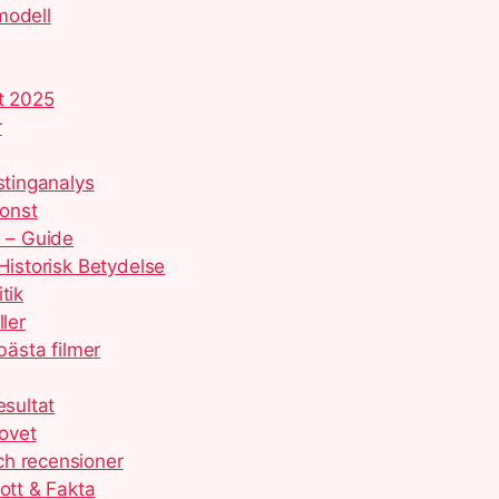
modell
et 2025
r
stinganalys
konst
n – Guide
Historisk Betydelse
tik
ler
bästa filmer
esultat
ovet
ch recensioner
ott & Fakta