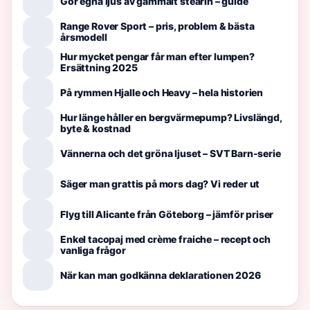
Gör egna ljus av gammalt stearin – guide
Range Rover Sport – pris, problem & bästa
årsmodell
Hur mycket pengar får man efter lumpen?
Ersättning 2025
På rymmen Hjalle och Heavy – hela historien
Hur länge håller en bergvärmepump? Livslängd,
byte & kostnad
Vännerna och det gröna ljuset – SVT Barn-serie
Säger man grattis på mors dag? Vi reder ut
Flyg till Alicante från Göteborg – jämför priser
Enkel tacopaj med crème fraiche – recept och
vanliga frågor
När kan man godkänna deklarationen 2026