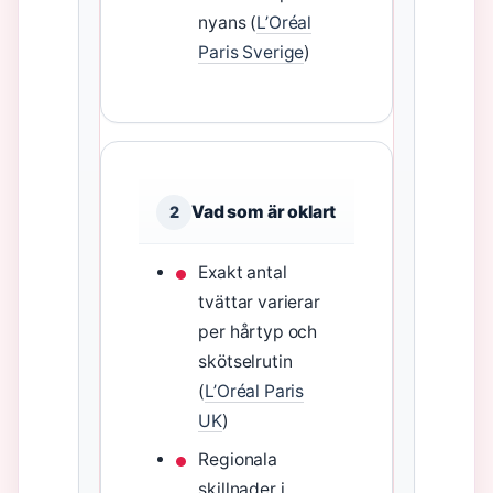
nyans (
L’Oréal
Paris Sverige
)
Vad som är oklart
2
Exakt antal
tvättar varierar
per hårtyp och
skötselrutin
(
L’Oréal Paris
UK
)
Regionala
skillnader i