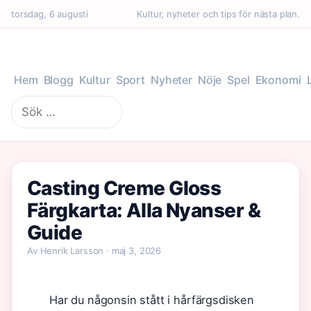
torsdag, 6 augusti
Kultur, nyheter och tips för nästa plan.
Hem
Blogg
Kultur
Sport
Nyheter
Nöje
Spel
Ekonomi
Sök
efter:
Casting Creme Gloss
Färgkarta: Alla Nyanser &
Guide
Av Henrik Larsson · maj 3, 2026
Har du någonsin stått i hårfärgsdisken