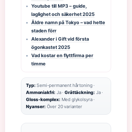
Youtube till MP3 – guide,
laglighet och säkerhet 2025
Äldre namn på Tokyo – vad hette
staden förr
Alexander i Gift vid första
ögonkastet 2025
Vad kostar en flyttfirma per
timme
Typ:
Semi-permanent hårtoning ·
Ammoniakfri:
Ja ·
Gråttäckning:
Ja ·
Gloss-komplex:
Med glykolsyra ·
Nyanser:
Över 20 varianter