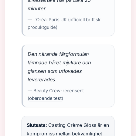
silkeslenare hår på bara 25
minuter.
— L’Oréal Paris UK (officiell brittisk
produktguide)
Den närande färgformulan
lämnade håret mjukare och
glansen som utlovades
levererades.
— Beauty Crew-recensent
(
oberoende test
)
Slutsats:
Casting Crème Gloss är en
kompromiss mellan bekvämlighet